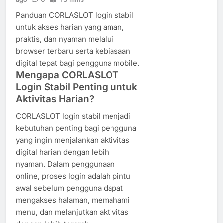
Panduan CORLASLOT login stabil
untuk akses harian yang aman,
praktis, dan nyaman melalui
browser terbaru serta kebiasaan
digital tepat bagi pengguna mobile.
Mengapa CORLASLOT
Login Stabil Penting untuk
Aktivitas Harian?
CORLASLOT login stabil menjadi
kebutuhan penting bagi pengguna
yang ingin menjalankan aktivitas
digital harian dengan lebih
nyaman. Dalam penggunaan
online, proses login adalah pintu
awal sebelum pengguna dapat
mengakses halaman, memahami
menu, dan melanjutkan aktivitas