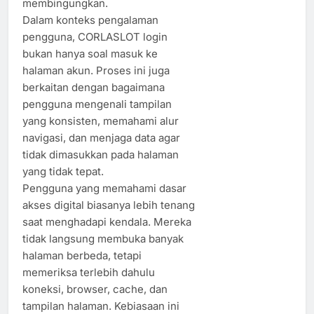
membingungkan.
Dalam konteks pengalaman
pengguna, CORLASLOT login
bukan hanya soal masuk ke
halaman akun. Proses ini juga
berkaitan dengan bagaimana
pengguna mengenali tampilan
yang konsisten, memahami alur
navigasi, dan menjaga data agar
tidak dimasukkan pada halaman
yang tidak tepat.
Pengguna yang memahami dasar
akses digital biasanya lebih tenang
saat menghadapi kendala. Mereka
tidak langsung membuka banyak
halaman berbeda, tetapi
memeriksa terlebih dahulu
koneksi, browser, cache, dan
tampilan halaman. Kebiasaan ini