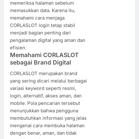
memeriksa halaman sebelum
memasukkan data. Karena itu,
memahami cara menjaga
CORLASLOT login tetap stabil
menjadi bagian penting dari
pengalaman digital yang aman dan
efisien.
Memahami CORLASLOT
sebagai Brand Digital
CORLASLOT merupakan brand
yang sering dicari melalui berbagai
variasi keyword seperti resmi,
login, alternatif, akses aman, dan
mobile. Pola pencarian tersebut
menunjukkan bahwa pengguna
membutuhkan informasi yang jelas
mengenai cara membuka halaman
dengan benar, aman, dan tidak