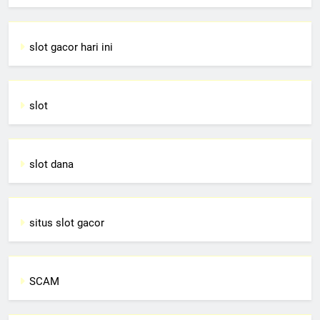
slot gacor hari ini
slot
slot dana
situs slot gacor
SCAM