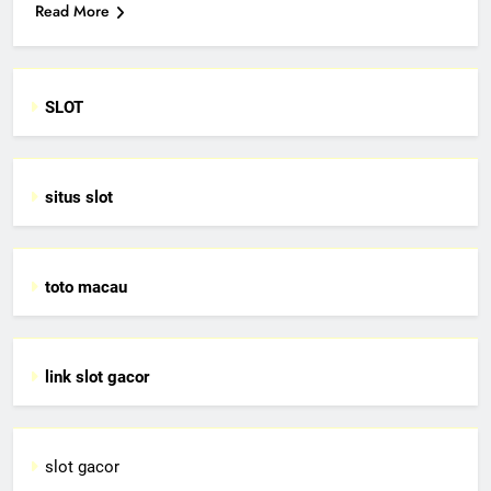
Read More
SLOT
situs slot
toto macau
link slot gacor
slot gacor