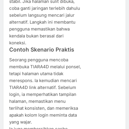
stabil. Jika halaman sulit dibuka,
coba ganti jaringan terlebih dahulu
sebelum langsung mencari jalur
alternatif. Langkah ini membantu
pengguna memastikan bahwa
kendala bukan berasal dari
koneksi.
Contoh Skenario Praktis
Seorang pengguna mencoba
membuka TIARA4D melalui ponsel,
tetapi halaman utama tidak
merespons. Ia kemudian mencari
TIARA4D link alternatif. Sebelum
login, ia memperhatikan tampilan
halaman, memastikan menu
terlihat konsisten, dan memeriksa
apakah kolom login meminta data
yang wajar.
Ia juga membersihkan cache