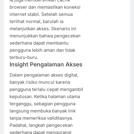
browser dan memastikan koneksi
internet stabil. Setelah semua
terlihat normal, barulah ia
melanjutkan akses. Skenario ini
menunjukkan bahwa pengecekan
sederhana dapat membantu
pengguna lebih aman dan tidak
terburu-buru.
Insight Pengalaman Akses
Dalam pengalaman akses digital,
banyak risiko muncul karena
pengguna terlalu cepat mengambil
keputusan. Ketika halaman utama
terganggu, sebagian pengguna
langsung membuka banyak link
tanpa memeriksa validitasnya.
Padahal, langkah pengecekan
sederhana dapat mengurangi