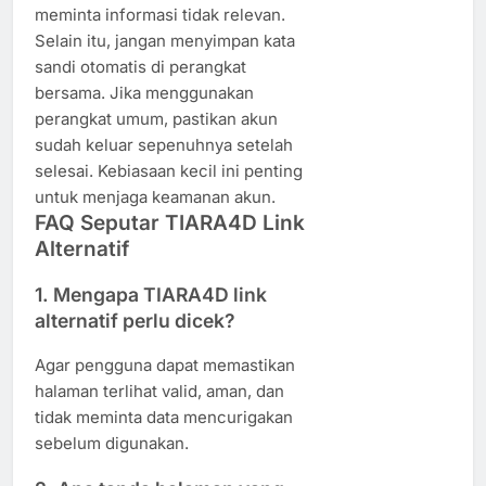
meminta informasi tidak relevan.
Selain itu, jangan menyimpan kata
sandi otomatis di perangkat
bersama. Jika menggunakan
perangkat umum, pastikan akun
sudah keluar sepenuhnya setelah
selesai. Kebiasaan kecil ini penting
untuk menjaga keamanan akun.
FAQ Seputar TIARA4D Link
Alternatif
1. Mengapa TIARA4D link
alternatif perlu dicek?
Agar pengguna dapat memastikan
halaman terlihat valid, aman, dan
tidak meminta data mencurigakan
sebelum digunakan.