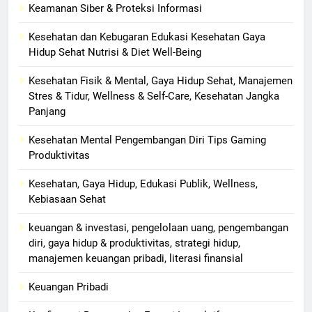
Keamanan Siber & Proteksi Informasi
Kesehatan dan Kebugaran Edukasi Kesehatan Gaya
Hidup Sehat Nutrisi & Diet Well-Being
Kesehatan Fisik & Mental, Gaya Hidup Sehat, Manajemen
Stres & Tidur, Wellness & Self-Care, Kesehatan Jangka
Panjang
Kesehatan Mental Pengembangan Diri Tips Gaming
Produktivitas
Kesehatan, Gaya Hidup, Edukasi Publik, Wellness,
Kebiasaan Sehat
keuangan & investasi, pengelolaan uang, pengembangan
diri, gaya hidup & produktivitas, strategi hidup,
manajemen keuangan pribadi, literasi finansial
Keuangan Pribadi