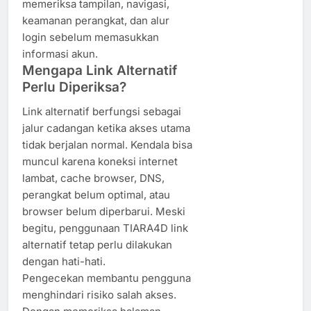
memeriksa tampilan, navigasi,
keamanan perangkat, dan alur
login sebelum memasukkan
informasi akun.
Mengapa Link Alternatif
Perlu Diperiksa?
Link alternatif berfungsi sebagai
jalur cadangan ketika akses utama
tidak berjalan normal. Kendala bisa
muncul karena koneksi internet
lambat, cache browser, DNS,
perangkat belum optimal, atau
browser belum diperbarui. Meski
begitu, penggunaan TIARA4D link
alternatif tetap perlu dilakukan
dengan hati-hati.
Pengecekan membantu pengguna
menghindari risiko salah akses.