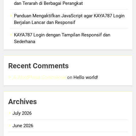
dan Terarah di Berbagai Perangkat
Panduan Mengaktifkan JavaScript agar KAYA787 Login
Berjalan Lancar dan Responsif
KAYA787 Login dengan Tampilan Responsif dan
Sederhana
Recent Comments
A WordPress Commenter
on
Hello world!
Archives
July 2026
June 2026