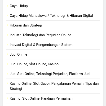
Gaya Hidup
Gaya Hidup Mahasiswa / Teknologi & Hiburan Digital
Hiburan dan Strategi
Industri Teknologi dan Perjudian Online
Inovasi Digital & Pengembangan Sistem
Judi Online
Judi Online, Slot Online, Kasino
Judi Slot Online, Teknologi Perjudian, Platform Judi
Kasino Online, Slot Gacor, Pengalaman Pemain, Tips dan
Strategi
Kasino, Slot Online, Panduan Permainan