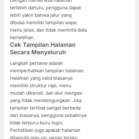
Dengan memeriksa halaman
terlebih dahulu, pengguna dapat
lebih yakin bahwa jalur yang
dibuka memiliki tampilan wajar,
menu jelas, dan tidak meminta data
berlebihan.
Cek Tampilan Halaman
Secara Menyeluruh
Langkah pertama adalah
memperhatikan tampilan halaman.
Halaman yang valid biasanya
memiliki struktur rapi, menu
mudah dikenali, dan alur navigasi
yang tidak membingungkan. Jika
tampilan terlihat sangat berbeda
dari biasanya, pengguna sebaiknya
tidak terburu-buru login.
Perhatikan juga apakah halaman
dipenuhi pop-up, pesan terlalu