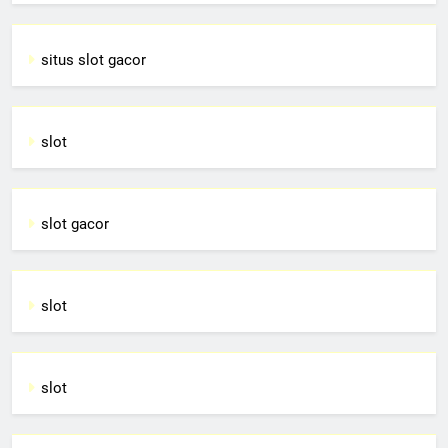
situs slot gacor
slot
slot gacor
slot
slot