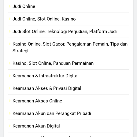
Judi Online
Judi Online, Slot Online, Kasino
Judi Slot Online, Teknologi Perjudian, Platform Judi
Kasino Online, Slot Gacor, Pengalaman Pemain, Tips dan
Strategi
Kasino, Slot Online, Panduan Permainan
Keamanan & Infrastruktur Digital
Keamanan Akses & Privasi Digital
Keamanan Akses Online
Keamanan Akun dan Perangkat Pribadi
Keamanan Akun Digital