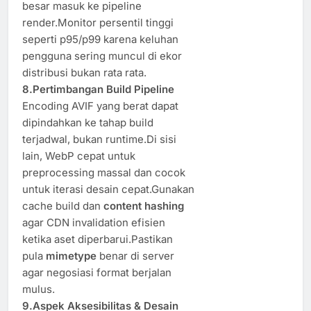
besar masuk ke pipeline
render.Monitor persentil tinggi
seperti p95/p99 karena keluhan
pengguna sering muncul di ekor
distribusi bukan rata rata.
8.Pertimbangan Build Pipeline
Encoding AVIF yang berat dapat
dipindahkan ke tahap build
terjadwal, bukan runtime.Di sisi
lain, WebP cepat untuk
preprocessing massal dan cocok
untuk iterasi desain cepat.Gunakan
cache build dan
content hashing
agar CDN invalidation efisien
ketika aset diperbarui.Pastikan
pula
mimetype
benar di server
agar negosiasi format berjalan
mulus.
9.Aspek Aksesibilitas & Desain