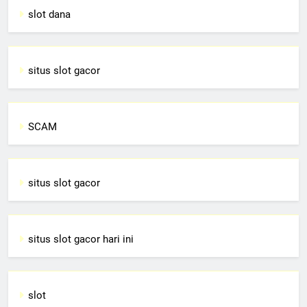
slot dana
situs slot gacor
SCAM
situs slot gacor
situs slot gacor hari ini
slot