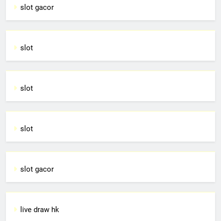
slot gacor
slot
slot
slot
slot gacor
live draw hk