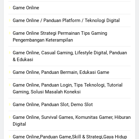
Game Online
Game Online / Panduan Platform / Teknologi Digital
Game Online Strategi Permainan Tips Gaming
Pengembangan Keterampilan
Game Online, Casual Gaming, Lifestyle Digital, Panduan
& Edukasi
Game Online, Panduan Bermain, Edukasi Game
Game Online, Panduan Login, Tips Teknologi, Tutorial
Gaming, Solusi Masalah Koneksi
Game Online, Panduan Slot, Demo Slot
Game Online, Survival Games, Komunitas Gamer, Hiburan
Digital
Game Online,Panduan Game,Skill & Strategi,Gaya Hidup