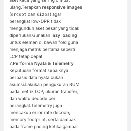
aset kecil yang sering dimuat
ulang.Terapkan
responsive images
(
dan
) agar
srcset
sizes
perangkat low-DPR tidak
mengunduh aset besar yang tidak
diperlukan.Gunakan
lazy loading
untuk elemen di bawah fold guna
menjaga metrik pertama seperti
LCP tetap cepat.
7.Performa Nyata & Telemetry
Keputusan format sebaiknya
berbasis data nyata bukan
asumsi.Lakukan pengukuran RUM
pada metrik LCP, ukuran transfer,
dan waktu decode per
perangkat.Telemetry juga
mencakup error rate decode,
memory footprint, serta dampak
pada frame pacing ketika gambar