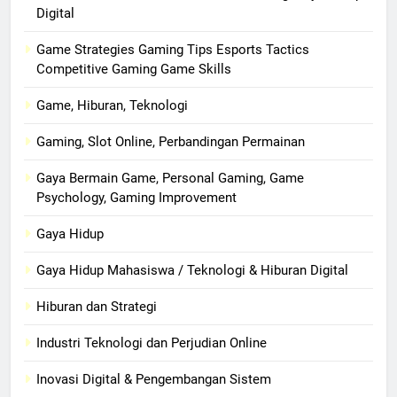
Digital
Game Strategies Gaming Tips Esports Tactics
Competitive Gaming Game Skills
Game, Hiburan, Teknologi
Gaming, Slot Online, Perbandingan Permainan
Gaya Bermain Game, Personal Gaming, Game
Psychology, Gaming Improvement
Gaya Hidup
Gaya Hidup Mahasiswa / Teknologi & Hiburan Digital
Hiburan dan Strategi
Industri Teknologi dan Perjudian Online
Inovasi Digital & Pengembangan Sistem