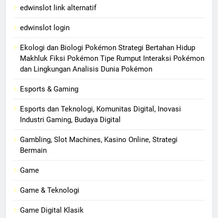
edwinslot link alternatif
edwinslot login
Ekologi dan Biologi Pokémon Strategi Bertahan Hidup
Makhluk Fiksi Pokémon Tipe Rumput Interaksi Pokémon
dan Lingkungan Analisis Dunia Pokémon
Esports & Gaming
Esports dan Teknologi, Komunitas Digital, Inovasi
Industri Gaming, Budaya Digital
Gambling, Slot Machines, Kasino Online, Strategi
Bermain
Game
Game & Teknologi
Game Digital Klasik