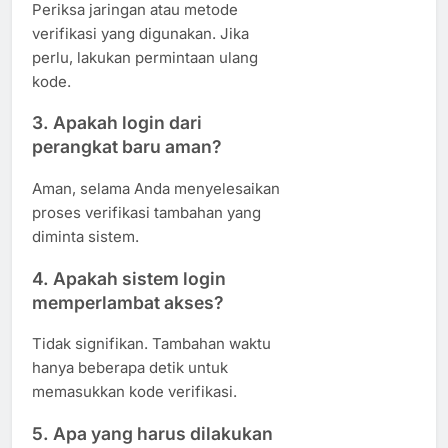
Periksa jaringan atau metode
verifikasi yang digunakan. Jika
perlu, lakukan permintaan ulang
kode.
3. Apakah login dari
perangkat baru aman?
Aman, selama Anda menyelesaikan
proses verifikasi tambahan yang
diminta sistem.
4. Apakah sistem login
memperlambat akses?
Tidak signifikan. Tambahan waktu
hanya beberapa detik untuk
memasukkan kode verifikasi.
5. Apa yang harus dilakukan