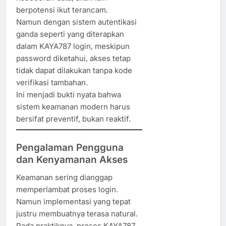
berpotensi ikut terancam.
Namun dengan sistem autentikasi
ganda seperti yang diterapkan
dalam KAYA787 login, meskipun
password diketahui, akses tetap
tidak dapat dilakukan tanpa kode
verifikasi tambahan.
Ini menjadi bukti nyata bahwa
sistem keamanan modern harus
bersifat preventif, bukan reaktif.
Pengalaman Pengguna
dan Kenyamanan Akses
Keamanan sering dianggap
memperlambat proses login.
Namun implementasi yang tepat
justru membuatnya terasa natural.
Pada praktiknya, proses KAYA787