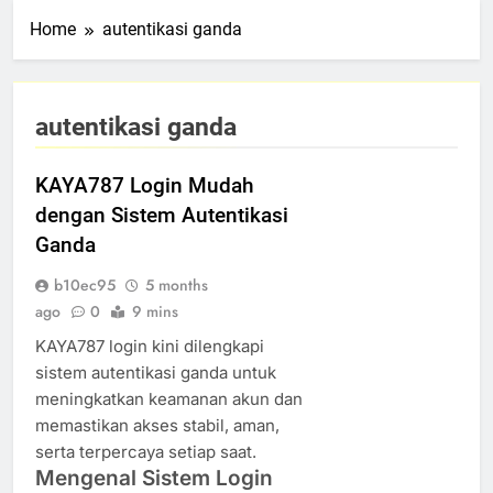
Home
autentikasi ganda
autentikasi ganda
KAYA787 Login Mudah
dengan Sistem Autentikasi
Ganda
b10ec95
5 months
ago
0
9 mins
KAYA787 login kini dilengkapi
sistem autentikasi ganda untuk
meningkatkan keamanan akun dan
memastikan akses stabil, aman,
serta terpercaya setiap saat.
Mengenal Sistem Login