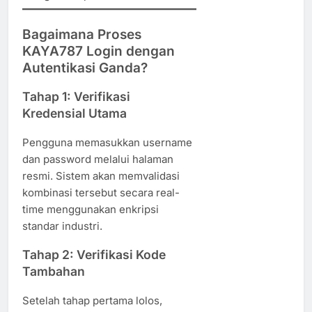
Bagaimana Proses
KAYA787 Login dengan
Autentikasi Ganda?
Tahap 1: Verifikasi
Kredensial Utama
Pengguna memasukkan username
dan password melalui halaman
resmi. Sistem akan memvalidasi
kombinasi tersebut secara real-
time menggunakan enkripsi
standar industri.
Tahap 2: Verifikasi Kode
Tambahan
Setelah tahap pertama lolos,