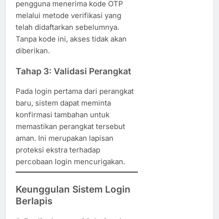
pengguna menerima kode OTP
melalui metode verifikasi yang
telah didaftarkan sebelumnya.
Tanpa kode ini, akses tidak akan
diberikan.
Tahap 3: Validasi Perangkat
Pada login pertama dari perangkat
baru, sistem dapat meminta
konfirmasi tambahan untuk
memastikan perangkat tersebut
aman. Ini merupakan lapisan
proteksi ekstra terhadap
percobaan login mencurigakan.
Keunggulan Sistem Login
Berlapis