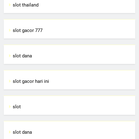
slot thailand
slot gacor 777
slot dana
slot gacor hari ini
slot
slot dana