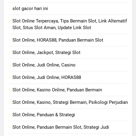
slot gacor hari ini
Slot Online Terpercaya, Tips Bermain Slot, Link Alternatif
Slot, Situs Slot Aman, Update Link Slot
Slot Online, HORAS88, Panduan Bermain Slot
Slot Online, Jackpot, Strategi Slot
Slot Online, Judi Online, Casino
Slot Online, Judi Online, HORAS88
Slot Online, Kasino Online, Panduan Bermain
Slot Online, Kasino, Strategi Bermain, Psikologi Perjudian
Slot Online, Panduan & Strategi
Slot Online, Panduan Bermain Slot, Strategi Judi