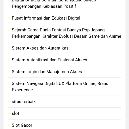
Pengembangan Kebiasaan Positif
Pusat Informasi dan Edukasi Digital
Sejarah Game Dunia Fantasi Budaya Pop Jepang
Perkembangan Karakter Evolusi Desain Game dan Anime
Sistem Akses dan Autentikasi
Sistem Autentikasi dan Efisiensi Akses
Sistem Login dan Manajemen Akses
Sistem Navigasi Digital, UX Platform Online, Brand
Experience
situs terbaik
slot
Slot Gacor