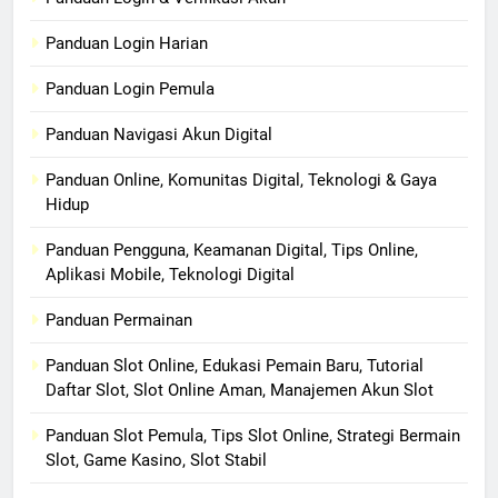
Panduan Login Harian
Panduan Login Pemula
Panduan Navigasi Akun Digital
Panduan Online, Komunitas Digital, Teknologi & Gaya
Hidup
Panduan Pengguna, Keamanan Digital, Tips Online,
Aplikasi Mobile, Teknologi Digital
Panduan Permainan
Panduan Slot Online, Edukasi Pemain Baru, Tutorial
Daftar Slot, Slot Online Aman, Manajemen Akun Slot
Panduan Slot Pemula, Tips Slot Online, Strategi Bermain
Slot, Game Kasino, Slot Stabil