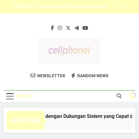
Skip
Login KAYA787 dengan Dukungan Sistem yang
to
Cepat dan Terarah di Berbagai Perangkat
content
Panduan Mengaktifkan JavaScript agar KAYA787
Login Berjalan Lancar dan Responsif
EDWINSLOT Login dengan Dukungan Sistem yang
Cepat dan Terarah
LEBAH4D Login dengan Dukungan Sistem yang
Cepat dan Terarah di Berbagai Perangkat
Login KAYA787 dengan Dukungan Sistem yang
Cepat dan Terarah di Berbagai Perangkat
Cell Phone I
Dapatkan Tips Dan Ulasan Produk Ponsel
Panduan Mengaktifkan JavaScript agar KAYA787
NEWSLETTER
RANDOM NEWS
Login Berjalan Lancar dan Responsif
Terbaik Di Cell Phone I. Panduan Untuk
Pembelian Ponsel Cerdas.
MENU
WINSLOT Login dengan Dukungan Sistem yang Cepat dan Ter
HEADLINES
Weeks Ago