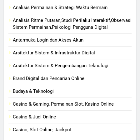
Analisis Permainan & Strategi Waktu Bermain
Analisis Ritme Putaran,Studi Perilaku Interaktif,Observasi
Sistem Permainan,Psikologi Pengguna Digital
Antarmuka Login dan Akses Akun
Arsitektur Sistem & Infrastruktur Digital
Arsitektur Sistem & Pengembangan Teknologi
Brand Digital dan Pencarian Online
Budaya & Teknologi
Casino & Gaming, Permainan Slot, Kasino Online
Casino & Judi Online
Casino, Slot Online, Jackpot