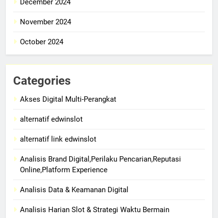
December 2024
November 2024
October 2024
Categories
Akses Digital Multi-Perangkat
alternatif edwinslot
alternatif link edwinslot
Analisis Brand Digital,Perilaku Pencarian,Reputasi
Online,Platform Experience
Analisis Data & Keamanan Digital
Analisis Harian Slot & Strategi Waktu Bermain