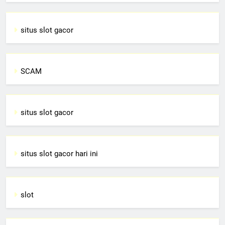
situs slot gacor
SCAM
situs slot gacor
situs slot gacor hari ini
slot