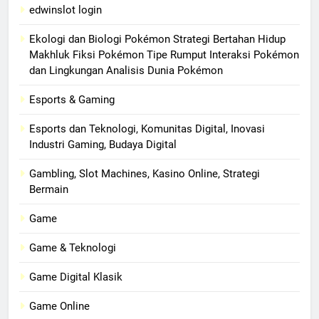
edwinslot login
Ekologi dan Biologi Pokémon Strategi Bertahan Hidup
Makhluk Fiksi Pokémon Tipe Rumput Interaksi Pokémon
dan Lingkungan Analisis Dunia Pokémon
Esports & Gaming
Esports dan Teknologi, Komunitas Digital, Inovasi
Industri Gaming, Budaya Digital
Gambling, Slot Machines, Kasino Online, Strategi
Bermain
Game
Game & Teknologi
Game Digital Klasik
Game Online