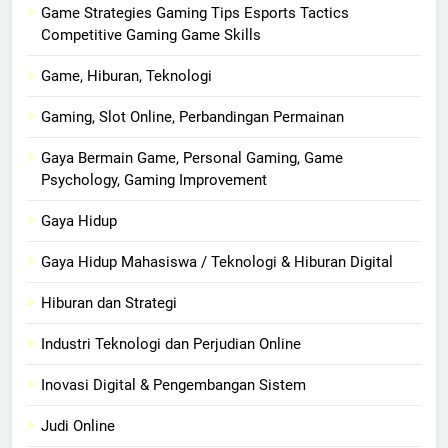
Game Strategies Gaming Tips Esports Tactics
Competitive Gaming Game Skills
Game, Hiburan, Teknologi
Gaming, Slot Online, Perbandingan Permainan
Gaya Bermain Game, Personal Gaming, Game
Psychology, Gaming Improvement
Gaya Hidup
Gaya Hidup Mahasiswa / Teknologi & Hiburan Digital
Hiburan dan Strategi
Industri Teknologi dan Perjudian Online
Inovasi Digital & Pengembangan Sistem
Judi Online