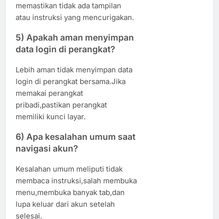
memastikan tidak ada tampilan
atau instruksi yang mencurigakan.
5) Apakah aman menyimpan
data login di perangkat?
Lebih aman tidak menyimpan data
login di perangkat bersama.Jika
memakai perangkat
pribadi,pastikan perangkat
memiliki kunci layar.
6) Apa kesalahan umum saat
navigasi akun?
Kesalahan umum meliputi tidak
membaca instruksi,salah membuka
menu,membuka banyak tab,dan
lupa keluar dari akun setelah
selesai.