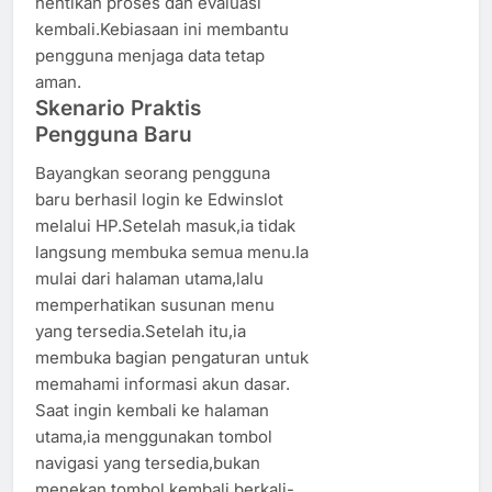
hentikan proses dan evaluasi
kembali.Kebiasaan ini membantu
pengguna menjaga data tetap
aman.
Skenario Praktis
Pengguna Baru
Bayangkan seorang pengguna
baru berhasil login ke Edwinslot
melalui HP.Setelah masuk,ia tidak
langsung membuka semua menu.Ia
mulai dari halaman utama,lalu
memperhatikan susunan menu
yang tersedia.Setelah itu,ia
membuka bagian pengaturan untuk
memahami informasi akun dasar.
Saat ingin kembali ke halaman
utama,ia menggunakan tombol
navigasi yang tersedia,bukan
menekan tombol kembali berkali-