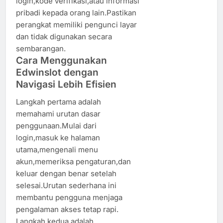
login,kode verifikasi,atau informasi
pribadi kepada orang lain.Pastikan
perangkat memiliki pengunci layar
dan tidak digunakan secara
sembarangan.
Cara Menggunakan
Edwinslot dengan
Navigasi Lebih Efisien
Langkah pertama adalah
memahami urutan dasar
penggunaan.Mulai dari
login,masuk ke halaman
utama,mengenali menu
akun,memeriksa pengaturan,dan
keluar dengan benar setelah
selesai.Urutan sederhana ini
membantu pengguna menjaga
pengalaman akses tetap rapi.
Langkah kedua adalah