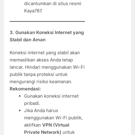
dicantumkan di situs resmi
Kaya787.
3. Gunakan Koneksi Internet yang
Stabil dan Aman
Koneksi internet yang stabil akan
memastikan akses Anda tetap
lancar. Hindari menggunakan Wi-Fi
publik tanpa proteksi untuk
mengurangi risiko keamanan.
Rekomendasi:
Gunakan koneksi internet
pribadi.
Jika Anda harus
menggunakan Wi-Fi publik,
aktifkan
VPN (Virtual
Private Network)
untuk