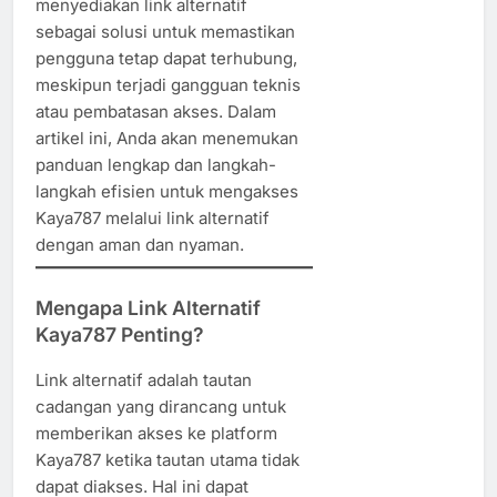
menyediakan link alternatif
sebagai solusi untuk memastikan
pengguna tetap dapat terhubung,
meskipun terjadi gangguan teknis
atau pembatasan akses. Dalam
artikel ini, Anda akan menemukan
panduan lengkap dan langkah-
langkah efisien untuk mengakses
Kaya787 melalui link alternatif
dengan aman dan nyaman.
Mengapa Link Alternatif
Kaya787 Penting?
Link alternatif adalah tautan
cadangan yang dirancang untuk
memberikan akses ke platform
Kaya787 ketika tautan utama tidak
dapat diakses. Hal ini dapat