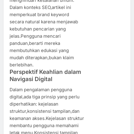
menghindari kesalahan umum.
Dalam konteks SEO,artikel ini
memperkuat brand keyword
secara natural karena menjawab
kebutuhan pencarian yang
jelas.Pengguna mencari
panduan,berarti mereka
membutuhkan edukasi yang
mudah diterapkan,bukan klaim
berlebihan.
Perspektif Keahlian dalam
Navigasi Digital
Dalam pengalaman pengguna
digital,ada tiga prinsip yang perlu
diperhatikan: kejelasan
struktur,konsistensi tampilan,dan
keamanan akses.Kejelasan struktur
membantu pengguna memahami
letak menu.Konsistensi tampilan