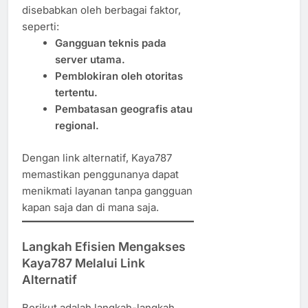
disebabkan oleh berbagai faktor,
seperti:
Gangguan teknis pada
server utama.
Pemblokiran oleh otoritas
tertentu.
Pembatasan geografis atau
regional.
Dengan link alternatif, Kaya787
memastikan penggunanya dapat
menikmati layanan tanpa gangguan
kapan saja dan di mana saja.
Langkah Efisien Mengakses
Kaya787 Melalui Link
Alternatif
Berikut adalah langkah-langkah