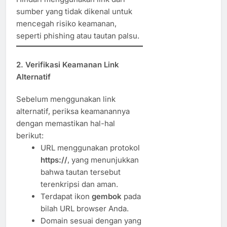
sumber yang tidak dikenal untuk
mencegah risiko keamanan,
seperti phishing atau tautan palsu.
2. Verifikasi Keamanan Link
Alternatif
Sebelum menggunakan link
alternatif, periksa keamanannya
dengan memastikan hal-hal
berikut:
URL menggunakan protokol
https://
, yang menunjukkan
bahwa tautan tersebut
terenkripsi dan aman.
Terdapat ikon
gembok
pada
bilah URL browser Anda.
Domain sesuai dengan yang