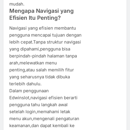
mudah.
Mengapa Navigasi yang
Efisien Itu Penting?
Navigasi yang efisien membantu
pengguna mencapai tujuan dengan
lebih cepat.Tanpa struktur navigasi
yang dipahami,pengguna bisa
berpindah-pindah halaman tanpa
arah,melewatkan menu
penting,atau salah memilih fitur
yang seharusnya tidak dibuka
terlebih dahulu.
Dalam penggunaan
Edwinslot,navigasi efisien berarti
pengguna tahu langkah awal
setelah login,memahami letak
menu akun,mengenali pengaturan
keamanan,dan dapat kembali ke