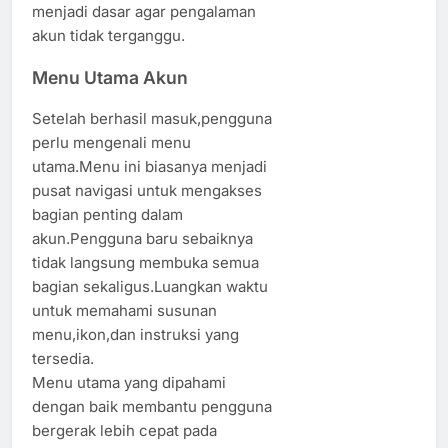
menjadi dasar agar pengalaman
akun tidak terganggu.
Menu Utama Akun
Setelah berhasil masuk,pengguna
perlu mengenali menu
utama.Menu ini biasanya menjadi
pusat navigasi untuk mengakses
bagian penting dalam
akun.Pengguna baru sebaiknya
tidak langsung membuka semua
bagian sekaligus.Luangkan waktu
untuk memahami susunan
menu,ikon,dan instruksi yang
tersedia.
Menu utama yang dipahami
dengan baik membantu pengguna
bergerak lebih cepat pada