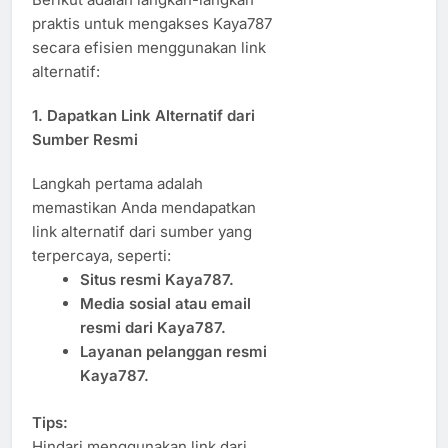
praktis untuk mengakses Kaya787
secara efisien menggunakan link
alternatif:
1. Dapatkan Link Alternatif dari
Sumber Resmi
Langkah pertama adalah
memastikan Anda mendapatkan
link alternatif dari sumber yang
terpercaya, seperti:
Situs resmi Kaya787.
Media sosial atau email
resmi dari Kaya787.
Layanan pelanggan resmi
Kaya787.
Tips:
Hindari menggunakan link dari