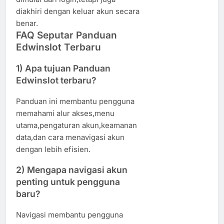
diakhiri dengan keluar akun secara
benar.
FAQ Seputar Panduan
Edwinslot Terbaru
1) Apa tujuan Panduan
Edwinslot terbaru?
Panduan ini membantu pengguna
memahami alur akses,menu
utama,pengaturan akun,keamanan
data,dan cara menavigasi akun
dengan lebih efisien.
2) Mengapa navigasi akun
penting untuk pengguna
baru?
Navigasi membantu pengguna