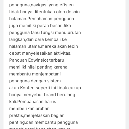
pengguna,navigasi yang efisien
tidak hanya ditentukan oleh desain
halaman.Pemahaman pengguna
juga memiliki peran besar.Jika
pengguna tahu fungsi menu,urutan
langkah,dan cara kembali ke
halaman utama,mereka akan lebih
cepat menyelesaikan aktivitas.
Panduan Edwinslot terbaru
memiliki nilai penting karena
membantu menjembatani
pengguna dengan sistem
akun.Konten seperti ini tidak cukup
hanya menyebut brand berulang
kali.Pembahasan harus
memberikan arahan
praktis,menjelaskan bagian
penting,dan membantu pengguna