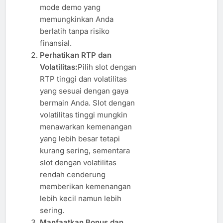
mode demo yang
memungkinkan Anda
berlatih tanpa risiko
finansial.
Perhatikan RTP dan
Volatilitas:
Pilih slot dengan
RTP tinggi dan volatilitas
yang sesuai dengan gaya
bermain Anda. Slot dengan
volatilitas tinggi mungkin
menawarkan kemenangan
yang lebih besar tetapi
kurang sering, sementara
slot dengan volatilitas
rendah cenderung
memberikan kemenangan
lebih kecil namun lebih
sering.
Manfaatkan Bonus dan