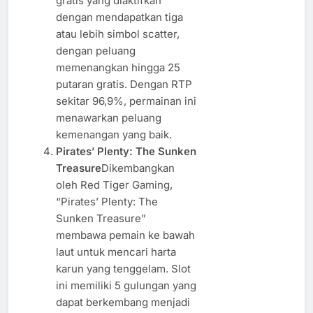
gratis yang diaktifkan
dengan mendapatkan tiga
atau lebih simbol scatter,
dengan peluang
memenangkan hingga 25
putaran gratis. Dengan RTP
sekitar 96,9%, permainan ini
menawarkan peluang
kemenangan yang baik.
Pirates’ Plenty: The Sunken
Treasure
Dikembangkan
oleh Red Tiger Gaming,
“Pirates’ Plenty: The
Sunken Treasure”
membawa pemain ke bawah
laut untuk mencari harta
karun yang tenggelam. Slot
ini memiliki 5 gulungan yang
dapat berkembang menjadi