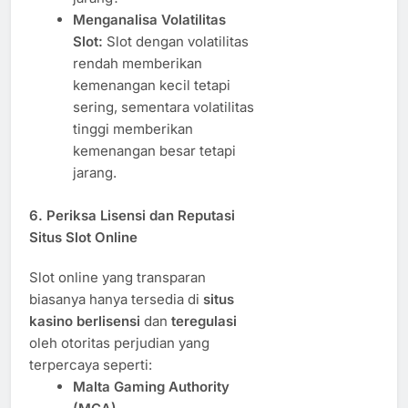
Menganalisa Volatilitas
Slot:
Slot dengan volatilitas
rendah memberikan
kemenangan kecil tetapi
sering, sementara volatilitas
tinggi memberikan
kemenangan besar tetapi
jarang.
6. Periksa Lisensi dan Reputasi
Situs Slot Online
Slot online yang transparan
biasanya hanya tersedia di
situs
kasino berlisensi
dan
teregulasi
oleh otoritas perjudian yang
terpercaya seperti:
Malta Gaming Authority