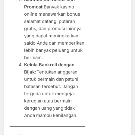
Promosi:
Banyak kasino
online menawarkan bonus
selamat datang, putaran
gratis, dan promosi lainnya
yang dapat meningkatkan
saldo Anda dan memberikan
lebih banyak peluang untuk
bermain.
Kelola Bankroll dengan
Bijak:
Tentukan anggaran
untuk bermain dan patuhi
batasan tersebut. Jangan
tergoda untuk mengejar
kerugian atau bermain
dengan uang yang tidak
Anda mampu kehilangan.