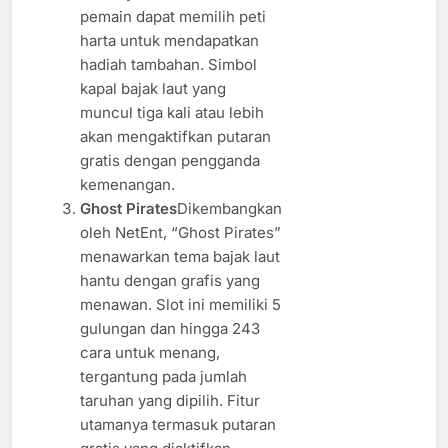
pemain dapat memilih peti
harta untuk mendapatkan
hadiah tambahan. Simbol
kapal bajak laut yang
muncul tiga kali atau lebih
akan mengaktifkan putaran
gratis dengan pengganda
kemenangan.
Ghost Pirates
Dikembangkan
oleh NetEnt, “Ghost Pirates”
menawarkan tema bajak laut
hantu dengan grafis yang
menawan. Slot ini memiliki 5
gulungan dan hingga 243
cara untuk menang,
tergantung pada jumlah
taruhan yang dipilih. Fitur
utamanya termasuk putaran