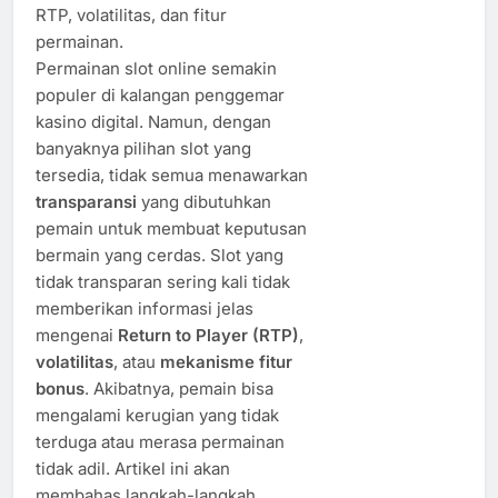
RTP, volatilitas, dan fitur
permainan.
Permainan slot online semakin
populer di kalangan penggemar
kasino digital. Namun, dengan
banyaknya pilihan slot yang
tersedia, tidak semua menawarkan
transparansi
yang dibutuhkan
pemain untuk membuat keputusan
bermain yang cerdas. Slot yang
tidak transparan sering kali tidak
memberikan informasi jelas
mengenai
Return to Player (RTP)
,
volatilitas
, atau
mekanisme fitur
bonus
. Akibatnya, pemain bisa
mengalami kerugian yang tidak
terduga atau merasa permainan
tidak adil. Artikel ini akan
membahas langkah-langkah