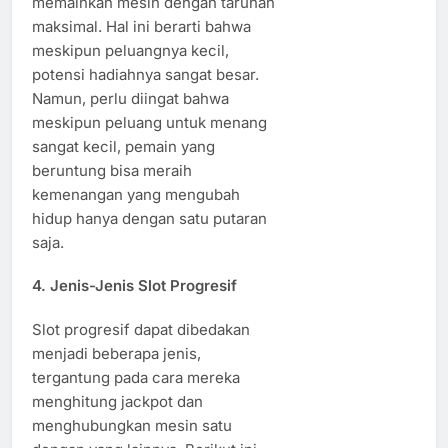
memainkan mesin dengan taruhan
maksimal. Hal ini berarti bahwa
meskipun peluangnya kecil,
potensi hadiahnya sangat besar.
Namun, perlu diingat bahwa
meskipun peluang untuk menang
sangat kecil, pemain yang
beruntung bisa meraih
kemenangan yang mengubah
hidup hanya dengan satu putaran
saja.
4.
Jenis-Jenis Slot Progresif
Slot progresif dapat dibedakan
menjadi beberapa jenis,
tergantung pada cara mereka
menghitung jackpot dan
menghubungkan mesin satu