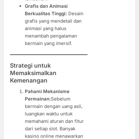
Grafis dan Animasi
Berkualitas Tinggi:
Desain
grafis yang mendetail dan
animasi yang halus
menambah pengalaman
bermain yang imersif.
Strategi untuk
Memaksimalkan
Kemenangan
Pahami Mekanisme
Permainan:
Sebelum
bermain dengan uang asli,
luangkan waktu untuk
memahami aturan dan fitur
dari setiap slot. Banyak
kasino online menawarkan