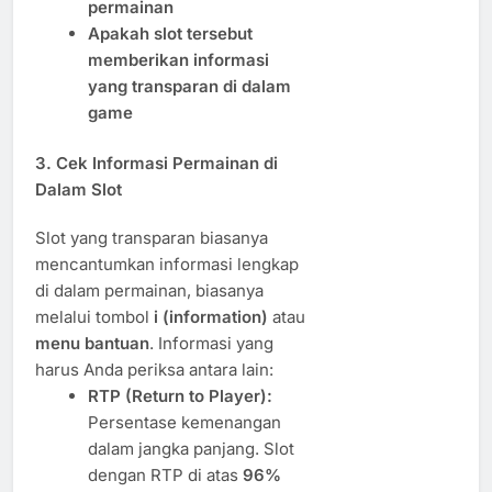
permainan
Apakah slot tersebut
memberikan informasi
yang transparan di dalam
game
3. Cek Informasi Permainan di
Dalam Slot
Slot yang transparan biasanya
mencantumkan informasi lengkap
di dalam permainan, biasanya
melalui tombol
i (information)
atau
menu bantuan
. Informasi yang
harus Anda periksa antara lain:
RTP (Return to Player):
Persentase kemenangan
dalam jangka panjang. Slot
dengan RTP di atas
96%