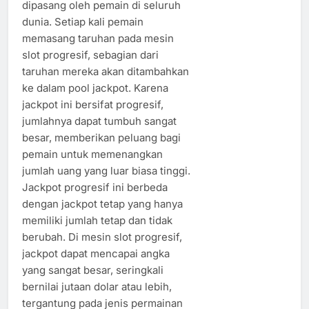
dipasang oleh pemain di seluruh
dunia. Setiap kali pemain
memasang taruhan pada mesin
slot progresif, sebagian dari
taruhan mereka akan ditambahkan
ke dalam pool jackpot. Karena
jackpot ini bersifat progresif,
jumlahnya dapat tumbuh sangat
besar, memberikan peluang bagi
pemain untuk memenangkan
jumlah uang yang luar biasa tinggi.
Jackpot progresif ini berbeda
dengan jackpot tetap yang hanya
memiliki jumlah tetap dan tidak
berubah. Di mesin slot progresif,
jackpot dapat mencapai angka
yang sangat besar, seringkali
bernilai jutaan dolar atau lebih,
tergantung pada jenis permainan