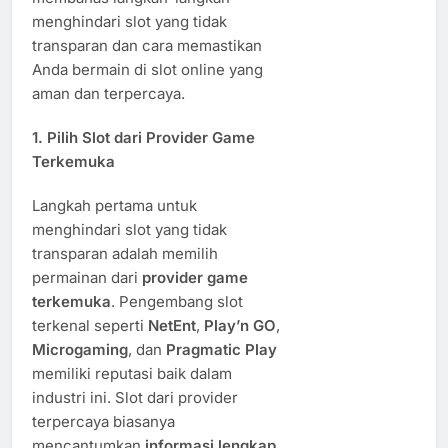
menghindari slot yang tidak
transparan dan cara memastikan
Anda bermain di slot online yang
aman dan terpercaya.
1. Pilih Slot dari Provider Game
Terkemuka
Langkah pertama untuk
menghindari slot yang tidak
transparan adalah memilih
permainan dari
provider game
terkemuka
. Pengembang slot
terkenal seperti
NetEnt
,
Play’n GO
,
Microgaming
, dan
Pragmatic Play
memiliki reputasi baik dalam
industri ini. Slot dari provider
terpercaya biasanya
mencantumkan
informasi lengkap