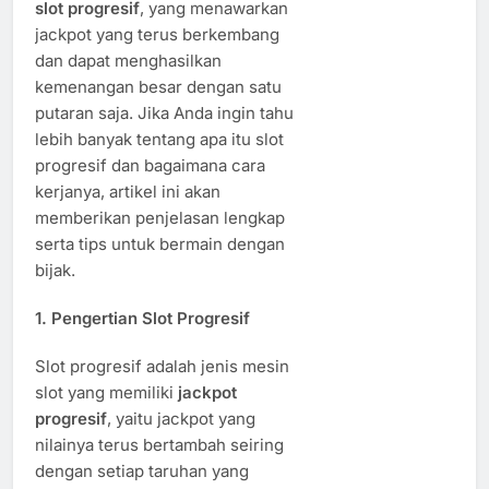
slot progresif
, yang menawarkan
jackpot yang terus berkembang
dan dapat menghasilkan
kemenangan besar dengan satu
putaran saja. Jika Anda ingin tahu
lebih banyak tentang apa itu slot
progresif dan bagaimana cara
kerjanya, artikel ini akan
memberikan penjelasan lengkap
serta tips untuk bermain dengan
bijak.
1.
Pengertian Slot Progresif
Slot progresif adalah jenis mesin
slot yang memiliki
jackpot
progresif
, yaitu jackpot yang
nilainya terus bertambah seiring
dengan setiap taruhan yang