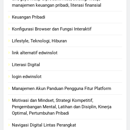
manajemen keuangan pribadi, literasi finansial
Keuangan Pribadi
Konfigurasi Browser dan Fungsi Interaktif
Lifestyle, Teknologi, Hiburan
link alternatif edwinslot
Literasi Digital
login edwinslot
Manajemen Akun Panduan Pengguna Fitur Platform
Motivasi dan Mindset, Strategi Kompetitif,
Pengembangan Mental, Latihan dan Disiplin, Kinerja
Optimal, Pertumbuhan Pribadi
Navigasi Digital Lintas Perangkat