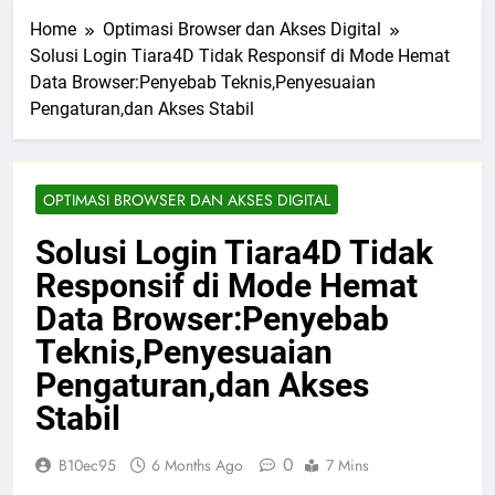
Home
Optimasi Browser dan Akses Digital
Solusi Login Tiara4D Tidak Responsif di Mode Hemat
Data Browser:Penyebab Teknis,Penyesuaian
Pengaturan,dan Akses Stabil
OPTIMASI BROWSER DAN AKSES DIGITAL
Solusi Login Tiara4D Tidak
Responsif di Mode Hemat
Data Browser:Penyebab
Teknis,Penyesuaian
Pengaturan,dan Akses
Stabil
0
B10ec95
6 Months Ago
7 Mins