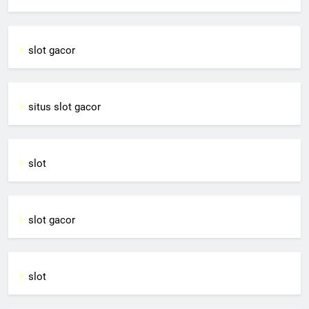
slot gacor
situs slot gacor
slot
slot gacor
slot