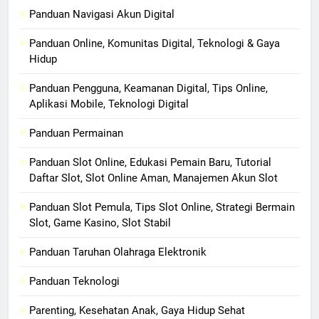
Panduan Navigasi Akun Digital
Panduan Online, Komunitas Digital, Teknologi & Gaya
Hidup
Panduan Pengguna, Keamanan Digital, Tips Online,
Aplikasi Mobile, Teknologi Digital
Panduan Permainan
Panduan Slot Online, Edukasi Pemain Baru, Tutorial
Daftar Slot, Slot Online Aman, Manajemen Akun Slot
Panduan Slot Pemula, Tips Slot Online, Strategi Bermain
Slot, Game Kasino, Slot Stabil
Panduan Taruhan Olahraga Elektronik
Panduan Teknologi
Parenting, Kesehatan Anak, Gaya Hidup Sehat