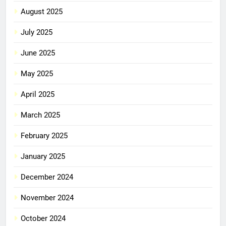
August 2025
July 2025
June 2025
May 2025
April 2025
March 2025
February 2025
January 2025
December 2024
November 2024
October 2024