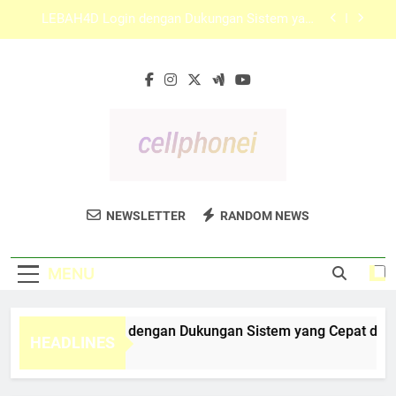
Skip
Login KAYA787 dengan Dukungan Sistem yang
to
Cepat dan Terarah di Berbagai Perangkat
content
Panduan Mengaktifkan JavaScript agar KAYA787
Login Berjalan Lancar dan Responsif
EDWINSLOT Login dengan Dukungan Sistem yang
Cepat dan Terarah
LEBAH4D Login dengan Dukungan Sistem yang
Cepat dan Terarah di Berbagai Perangkat
Login KAYA787 dengan Dukungan Sistem yang
Cepat dan Terarah di Berbagai Perangkat
Cell Phone I
Dapatkan Tips Dan Ulasan Produk Ponsel
Panduan Mengaktifkan JavaScript agar KAYA787
NEWSLETTER
RANDOM NEWS
Login Berjalan Lancar dan Responsif
Terbaik Di Cell Phone I. Panduan Untuk
Pembelian Ponsel Cerdas.
MENU
WINSLOT Login dengan Dukungan Sistem yang Cepat dan Ter
HEADLINES
eeks Ago