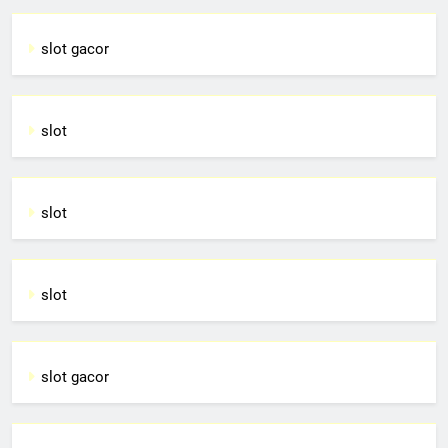
slot gacor
slot
slot
slot
slot gacor