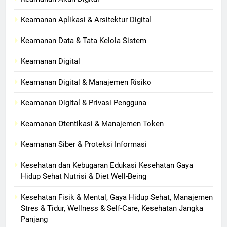
Keamanan Aplikasi & Arsitektur Digital
Keamanan Data & Tata Kelola Sistem
Keamanan Digital
Keamanan Digital & Manajemen Risiko
Keamanan Digital & Privasi Pengguna
Keamanan Otentikasi & Manajemen Token
Keamanan Siber & Proteksi Informasi
Kesehatan dan Kebugaran Edukasi Kesehatan Gaya
Hidup Sehat Nutrisi & Diet Well-Being
Kesehatan Fisik & Mental, Gaya Hidup Sehat, Manajemen
Stres & Tidur, Wellness & Self-Care, Kesehatan Jangka
Panjang