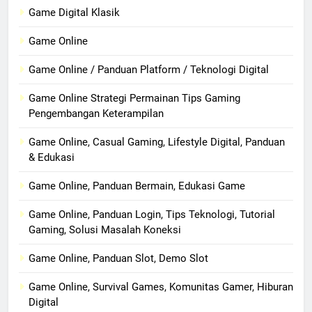
Game Digital Klasik
Game Online
Game Online / Panduan Platform / Teknologi Digital
Game Online Strategi Permainan Tips Gaming
Pengembangan Keterampilan
Game Online, Casual Gaming, Lifestyle Digital, Panduan
& Edukasi
Game Online, Panduan Bermain, Edukasi Game
Game Online, Panduan Login, Tips Teknologi, Tutorial
Gaming, Solusi Masalah Koneksi
Game Online, Panduan Slot, Demo Slot
Game Online, Survival Games, Komunitas Gamer, Hiburan
Digital