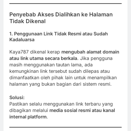
Penyebab Akses Dialihkan ke Halaman
Tidak Dikenal
1.
Penggunaan Link Tidak Resmi atau Sudah
Kadaluarsa
Kaya787 dikenal kerap
mengubah alamat domain
atau link utama secara berkala
. Jika pengguna
masih menggunakan tautan lama, ada
kemungkinan link tersebut sudah dilepas atau
dimanfaatkan oleh pihak lain untuk menampilkan
halaman yang bukan bagian dari sistem resmi.
Solusi:
Pastikan selalu menggunakan link terbaru yang
dibagikan melalui
media sosial resmi atau kanal
internal platform
.