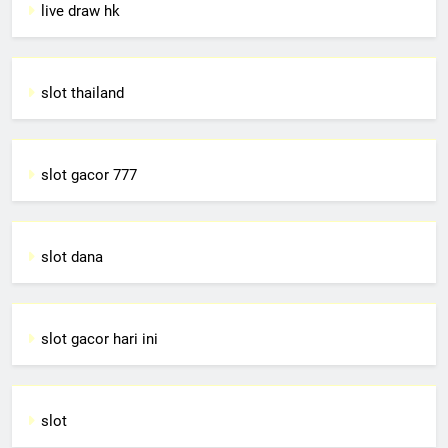
live draw hk
slot thailand
slot gacor 777
slot dana
slot gacor hari ini
slot