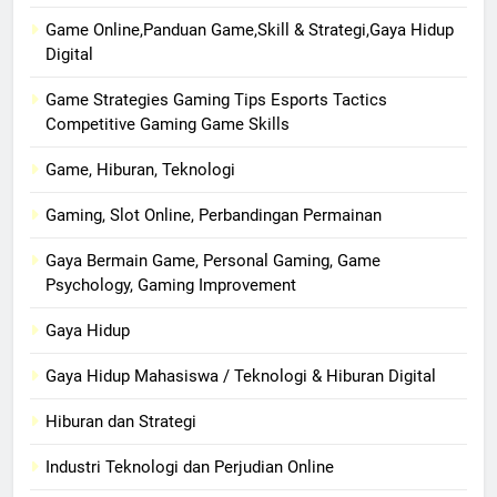
Game Online,Panduan Game,Skill & Strategi,Gaya Hidup
Digital
Game Strategies Gaming Tips Esports Tactics
Competitive Gaming Game Skills
Game, Hiburan, Teknologi
Gaming, Slot Online, Perbandingan Permainan
Gaya Bermain Game, Personal Gaming, Game
Psychology, Gaming Improvement
Gaya Hidup
Gaya Hidup Mahasiswa / Teknologi & Hiburan Digital
Hiburan dan Strategi
Industri Teknologi dan Perjudian Online