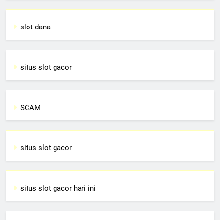
slot dana
situs slot gacor
SCAM
situs slot gacor
situs slot gacor hari ini