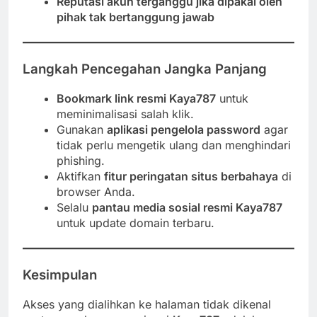
Reputasi akun terganggu jika dipakai oleh
pihak tak bertanggung jawab
Langkah Pencegahan Jangka Panjang
Bookmark link resmi Kaya787
untuk
meminimalisasi salah klik.
Gunakan
aplikasi pengelola password
agar
tidak perlu mengetik ulang dan menghindari
phishing.
Aktifkan
fitur peringatan situs berbahaya
di
browser Anda.
Selalu
pantau media sosial resmi Kaya787
untuk update domain terbaru.
Kesimpulan
Akses yang dialihkan ke halaman tidak dikenal