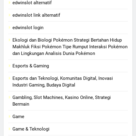
edwinslot alternatif
edwinslot link alternatif
edwinslot login
Ekologi dan Biologi Pokémon Strategi Bertahan Hidup
Makhluk Fiksi Pokémon Tipe Rumput Interaksi Pokémon
dan Lingkungan Analisis Dunia Pokémon
Esports & Gaming
Esports dan Teknologi, Komunitas Digital, Inovasi
Industri Gaming, Budaya Digital
Gambling, Slot Machines, Kasino Online, Strategi
Bermain
Game
Game & Teknologi