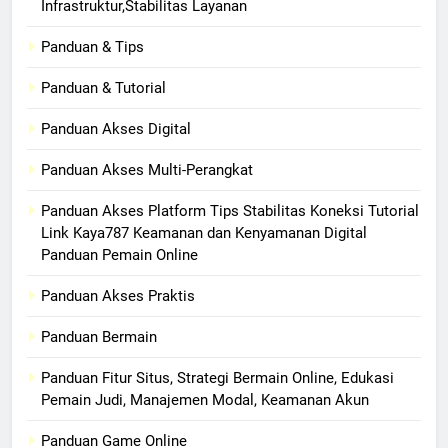
Infrastruktur,Stabilitas Layanan
Panduan & Tips
Panduan & Tutorial
Panduan Akses Digital
Panduan Akses Multi-Perangkat
Panduan Akses Platform Tips Stabilitas Koneksi Tutorial
Link Kaya787 Keamanan dan Kenyamanan Digital
Panduan Pemain Online
Panduan Akses Praktis
Panduan Bermain
Panduan Fitur Situs, Strategi Bermain Online, Edukasi
Pemain Judi, Manajemen Modal, Keamanan Akun
Panduan Game Online