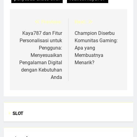
Previous:
Next:
Post
navigation
Kaya787 dan Fitur
Champion Diserbu
Personalisasi untuk
Komunitas Gaming:
Pengguna:
Apa yang
Menyesuaikan
Membuatnya
Pengalaman Digital
Menarik?
dengan Kebutuhan
Anda
SLOT