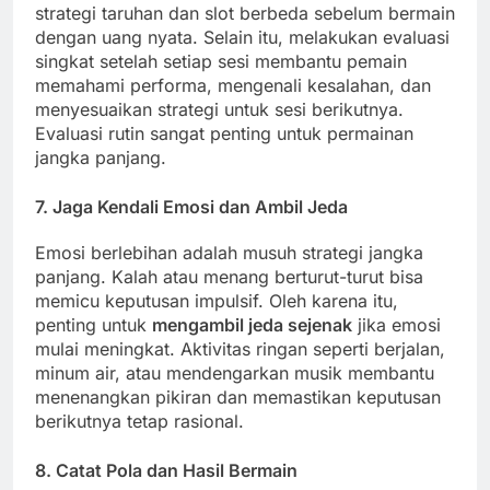
strategi taruhan dan slot berbeda sebelum bermain
dengan uang nyata. Selain itu, melakukan evaluasi
singkat setelah setiap sesi membantu pemain
memahami performa, mengenali kesalahan, dan
menyesuaikan strategi untuk sesi berikutnya.
Evaluasi rutin sangat penting untuk permainan
jangka panjang.
7. Jaga Kendali Emosi dan Ambil Jeda
Emosi berlebihan adalah musuh strategi jangka
panjang. Kalah atau menang berturut-turut bisa
memicu keputusan impulsif. Oleh karena itu,
penting untuk
mengambil jeda sejenak
jika emosi
mulai meningkat. Aktivitas ringan seperti berjalan,
minum air, atau mendengarkan musik membantu
menenangkan pikiran dan memastikan keputusan
berikutnya tetap rasional.
8. Catat Pola dan Hasil Bermain