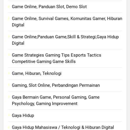
Game Online, Panduan Slot, Demo Slot
Game Online, Survival Games, Komunitas Gamer, Hiburan
Digital
Game Online,Panduan Game,Skill & Strategi,Gaya Hidup
Digital
Game Strategies Gaming Tips Esports Tactics
Competitive Gaming Game Skills
Game, Hiburan, Teknologi
Gaming, Slot Online, Perbandingan Permainan
Gaya Bermain Game, Personal Gaming, Game
Psychology, Gaming Improvement
Gaya Hidup
Gaya Hidup Mahasiswa / Teknologi & Hiburan Digital