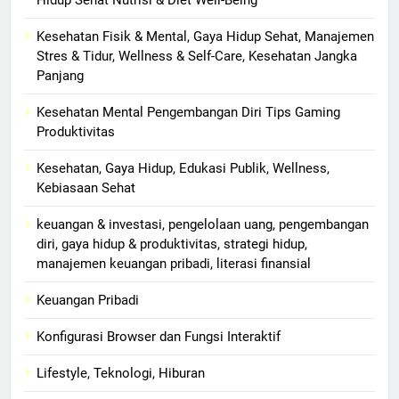
Kesehatan Fisik & Mental, Gaya Hidup Sehat, Manajemen
Stres & Tidur, Wellness & Self-Care, Kesehatan Jangka
Panjang
Kesehatan Mental Pengembangan Diri Tips Gaming
Produktivitas
Kesehatan, Gaya Hidup, Edukasi Publik, Wellness,
Kebiasaan Sehat
keuangan & investasi, pengelolaan uang, pengembangan
diri, gaya hidup & produktivitas, strategi hidup,
manajemen keuangan pribadi, literasi finansial
Keuangan Pribadi
Konfigurasi Browser dan Fungsi Interaktif
Lifestyle, Teknologi, Hiburan