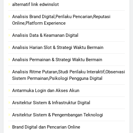
alternatif link edwinslot
Analisis Brand Digital,Perilaku Pencarian,Reputasi
Online,Platform Experience
Analisis Data & Keamanan Digital
Analisis Harian Slot & Strategi Waktu Bermain
Analisis Permainan & Strategi Waktu Bermain
Analisis Ritme Putaran,Studi Perilaku Interaktif,Observasi
Sistem Permainan,Psikologi Pengguna Digital
Antarmuka Login dan Akses Akun
Arsitektur Sistem & Infrastruktur Digital
Arsitektur Sistem & Pengembangan Teknologi
Brand Digital dan Pencarian Online