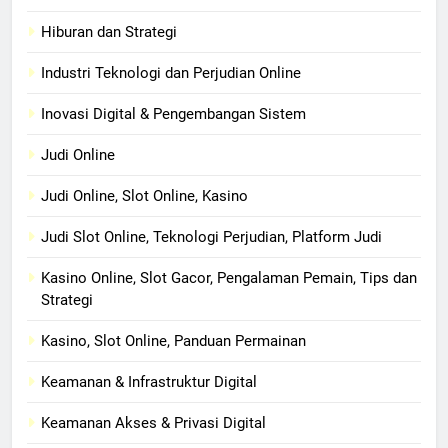
Hiburan dan Strategi
Industri Teknologi dan Perjudian Online
Inovasi Digital & Pengembangan Sistem
Judi Online
Judi Online, Slot Online, Kasino
Judi Slot Online, Teknologi Perjudian, Platform Judi
Kasino Online, Slot Gacor, Pengalaman Pemain, Tips dan
Strategi
Kasino, Slot Online, Panduan Permainan
Keamanan & Infrastruktur Digital
Keamanan Akses & Privasi Digital