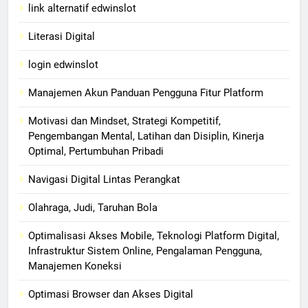
link alternatif edwinslot
Literasi Digital
login edwinslot
Manajemen Akun Panduan Pengguna Fitur Platform
Motivasi dan Mindset, Strategi Kompetitif,
Pengembangan Mental, Latihan dan Disiplin, Kinerja
Optimal, Pertumbuhan Pribadi
Navigasi Digital Lintas Perangkat
Olahraga, Judi, Taruhan Bola
Optimalisasi Akses Mobile, Teknologi Platform Digital,
Infrastruktur Sistem Online, Pengalaman Pengguna,
Manajemen Koneksi
Optimasi Browser dan Akses Digital