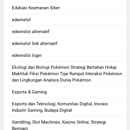
Edukasi Keamanan Siber
edwinslot
edwinslot alternatif
edwinslot link alternatif
edwinslot login
Ekologi dan Biologi Pokémon Strategi Bertahan Hidup
Makhluk Fiksi Pokémon Tipe Rumput Interaksi Pokémon
dan Lingkungan Analisis Dunia Pokémon
Esports & Gaming
Esports dan Teknologi, Komunitas Digital, Inovasi
Industri Gaming, Budaya Digital
Gambling, Slot Machines, Kasino Online, Strategi
Bermain