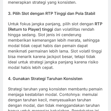
menerapkan strategi yang konsisten.
3. Pilih Slot dengan RTP Tinggi dan Pola Stabil
Untuk fokus jangka panjang, pilih slot dengan
RTP
(Return to Player) tinggi
dan volatilitas rendah
hingga sedang. Slot jenis ini cenderung
memberikan kemenangan lebih merata, sehingga
modal tidak cepat habis dan pemain dapat
menikmati permainan lebih lama. Slot volatil tinggi
bisa menarik karena jackpot besar, tetapi tidak
ideal untuk strategi jangka panjang karena risiko
modal habis lebih cepat.
4. Gunakan Strategi Taruhan Konsisten
Strategi taruhan yang konsisten membantu pemain
menjaga kestabilan modal. Contohnya: memulai
dengan taruhan kecil, menyesuaikan taruhan
dengan modal, dan tidak menggandakan taruhan
hanya untuk mengejar kekalahan. Pendekatan ini