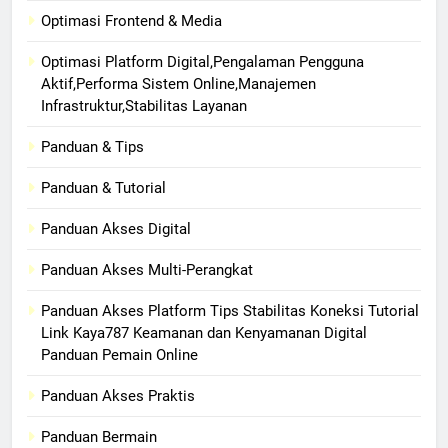
Optimasi Frontend & Media
Optimasi Platform Digital,Pengalaman Pengguna
Aktif,Performa Sistem Online,Manajemen
Infrastruktur,Stabilitas Layanan
Panduan & Tips
Panduan & Tutorial
Panduan Akses Digital
Panduan Akses Multi-Perangkat
Panduan Akses Platform Tips Stabilitas Koneksi Tutorial
Link Kaya787 Keamanan dan Kenyamanan Digital
Panduan Pemain Online
Panduan Akses Praktis
Panduan Bermain