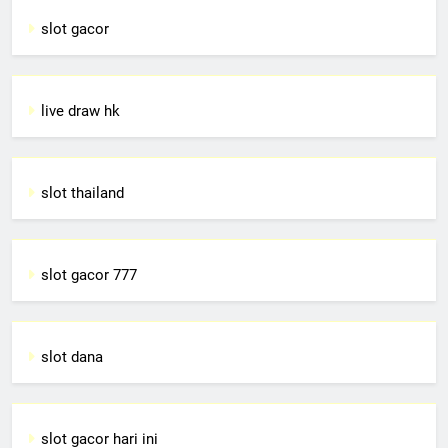
slot gacor
live draw hk
slot thailand
slot gacor 777
slot dana
slot gacor hari ini