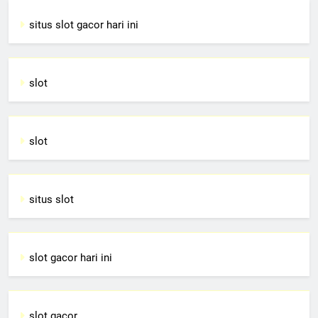
situs slot gacor hari ini
slot
slot
situs slot
slot gacor hari ini
slot gacor