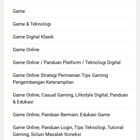
Game
Game & Teknologi
Game Digital Klasik
Game Online
Game Online / Panduan Platform / Teknologi Digital
Game Online Strategi Permainan Tips Gaming
Pengembangan Keterampilan
Game Online, Casual Gaming, Lifestyle Digital, Panduan
& Edukasi
Game Online, Panduan Bermain, Edukasi Game
Game Online, Panduan Login, Tips Teknologi, Tutorial
Gaming, Solusi Masalah Koneksi