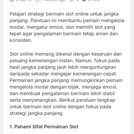
Pelajari strategi bermain slot online untuk jangka
panjang. Panduan ini membantu pemain mengelola
modal, mengatur emosi, dan memilih slot yang
tepat agar pengalaman bermain tetap aman dan
konsisten.
Slot online memang dikenal dengan keseruan dan
peluang kemenangan instan. Namun, fokus pada
hasil jangka panjang jauh lebih menguntungkan
daripada sekadar mengejar kemenangan cepat.
Permainan jangka panjang memungkinkan pemain
mengelola modal dengan bijak, menjaga emosi,
dan membuat pengalaman bermain lebih stabil
serta menyenangkan. Berikut panduan lengkap
untuk bermain slot online dengan fokus pada
strategi jangka panjang.
1. Pahami Sifat Permainan Slot