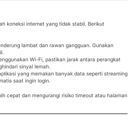
h koneksi internet yang tidak stabil. Berikut
:
cenderung lambat dan rawan gangguan. Gunakan
l.
nggunakan Wi-Fi, pastikan jarak antara perangkat
ghindari sinyal lemah.
plikasi yang memakan banyak data seperti streaming
atis saat ingin login.
bih cepat dan mengurangi risiko timeout atau halaman