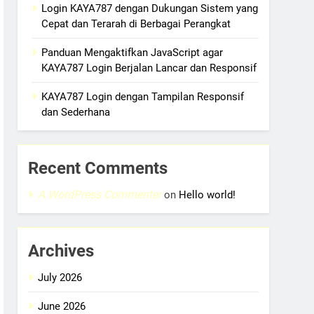
Login KAYA787 dengan Dukungan Sistem yang
Cepat dan Terarah di Berbagai Perangkat
Panduan Mengaktifkan JavaScript agar
KAYA787 Login Berjalan Lancar dan Responsif
KAYA787 Login dengan Tampilan Responsif
dan Sederhana
Recent Comments
A WordPress Commenter
on
Hello world!
Archives
July 2026
June 2026