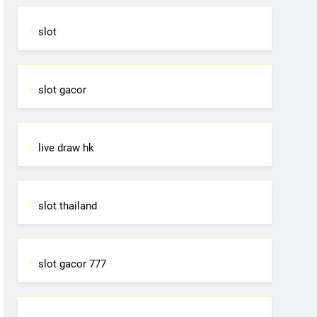
slot
slot gacor
live draw hk
slot thailand
slot gacor 777