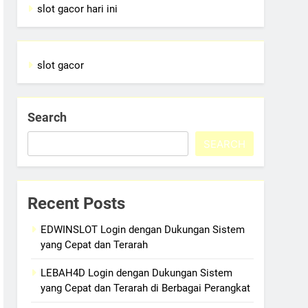
slot gacor hari ini
slot gacor
Search
SEARCH
Recent Posts
EDWINSLOT Login dengan Dukungan Sistem
yang Cepat dan Terarah
LEBAH4D Login dengan Dukungan Sistem
yang Cepat dan Terarah di Berbagai Perangkat