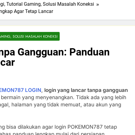
gi, Tutorial Gaming, Solusi Masalah Koneksi
gkap Agar Tetap Lancar
AMING, SOLUSI MASALAH KONEKSI
pa Gangguan: Panduan
car
EMON787 LOGIN
,
login yang lancar tanpa gangguan
 bermain yang menyenangkan. Tidak ada yang lebih
agal, halaman yang tidak memuat, atau akun yang
ang bisa dilakukan agar login POKEMON787 tetap
ahas panduan lengkap mulai dari persiapan