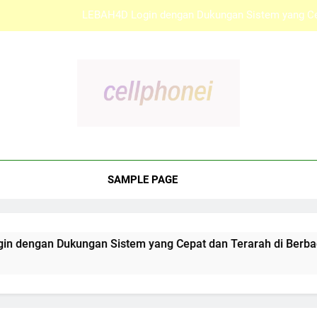
LEBAH4D Login dengan Dukungan Sistem yang Cep
Login KAYA787 dengan Dukungan Sistem yang Cep
Panduan Mengaktifkan JavaScript agar KAYA787
EDWINSLOT Login dengan Duk
l Phone I
LEBAH4D Login dengan Dukungan Sistem yang Cep
ips Dan Ulasan Produk Ponsel Terbaik Di Cell Phone I. Pandu
Login KAYA787 dengan Dukungan Sistem yang Cep
SAMPLE PAGE
Panduan Mengaktifkan JavaScript agar KAYA787
kungan Sistem yang Cepat dan Terarah di Berbagai Perangka