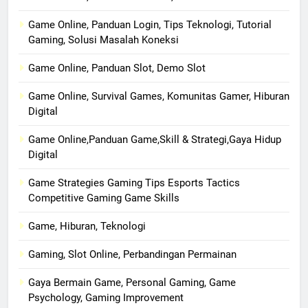
Game Online, Panduan Login, Tips Teknologi, Tutorial
Gaming, Solusi Masalah Koneksi
Game Online, Panduan Slot, Demo Slot
Game Online, Survival Games, Komunitas Gamer, Hiburan
Digital
Game Online,Panduan Game,Skill & Strategi,Gaya Hidup
Digital
Game Strategies Gaming Tips Esports Tactics
Competitive Gaming Game Skills
Game, Hiburan, Teknologi
Gaming, Slot Online, Perbandingan Permainan
Gaya Bermain Game, Personal Gaming, Game
Psychology, Gaming Improvement