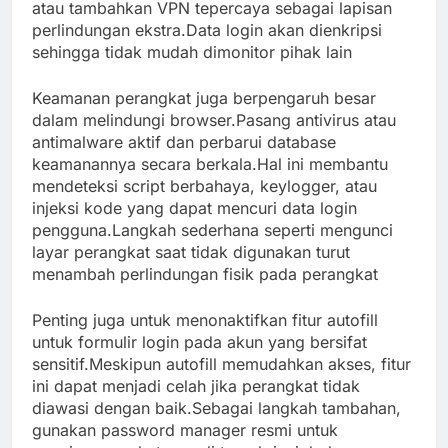
atau tambahkan VPN tepercaya sebagai lapisan
perlindungan ekstra.Data login akan dienkripsi
sehingga tidak mudah dimonitor pihak lain
Keamanan perangkat juga berpengaruh besar
dalam melindungi browser.Pasang antivirus atau
antimalware aktif dan perbarui database
keamanannya secara berkala.Hal ini membantu
mendeteksi script berbahaya, keylogger, atau
injeksi kode yang dapat mencuri data login
pengguna.Langkah sederhana seperti mengunci
layar perangkat saat tidak digunakan turut
menambah perlindungan fisik pada perangkat
Penting juga untuk menonaktifkan fitur autofill
untuk formulir login pada akun yang bersifat
sensitif.Meskipun autofill memudahkan akses, fitur
ini dapat menjadi celah jika perangkat tidak
diawasi dengan baik.Sebagai langkah tambahan,
gunakan password manager resmi untuk