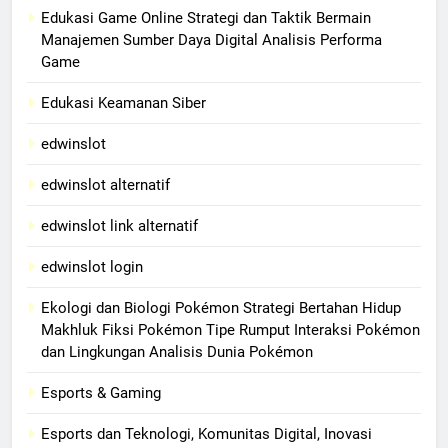
Edukasi Game Online Strategi dan Taktik Bermain
Manajemen Sumber Daya Digital Analisis Performa
Game
Edukasi Keamanan Siber
edwinslot
edwinslot alternatif
edwinslot link alternatif
edwinslot login
Ekologi dan Biologi Pokémon Strategi Bertahan Hidup
Makhluk Fiksi Pokémon Tipe Rumput Interaksi Pokémon
dan Lingkungan Analisis Dunia Pokémon
Esports & Gaming
Esports dan Teknologi, Komunitas Digital, Inovasi