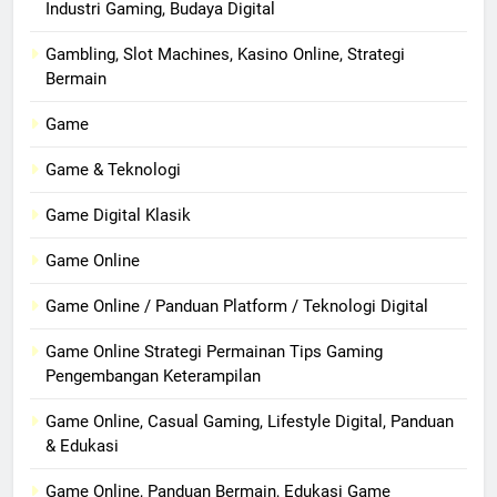
Industri Gaming, Budaya Digital
Gambling, Slot Machines, Kasino Online, Strategi
Bermain
Game
Game & Teknologi
Game Digital Klasik
Game Online
Game Online / Panduan Platform / Teknologi Digital
Game Online Strategi Permainan Tips Gaming
Pengembangan Keterampilan
Game Online, Casual Gaming, Lifestyle Digital, Panduan
& Edukasi
Game Online, Panduan Bermain, Edukasi Game