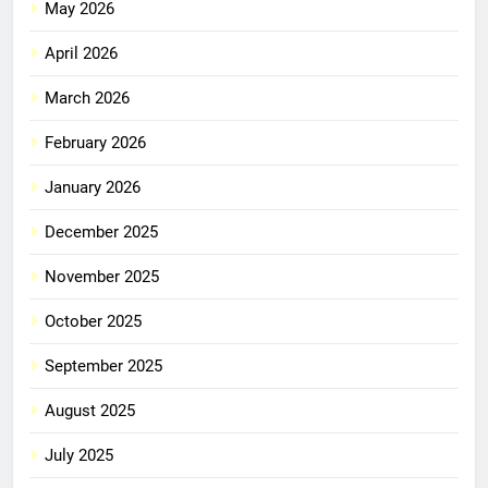
May 2026
April 2026
March 2026
February 2026
January 2026
December 2025
November 2025
October 2025
September 2025
August 2025
July 2025