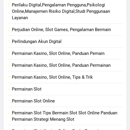
Perilaku Digital,Pengalaman Pengguna,Psikologi
Online,Manajemen Risiko Digital,Studi Penggunaan
Layanan
Perjudian Online, Slot Games, Pengalaman Bermain
Perlindungan Akun Digital
Permainan Kasino, Slot Online, Panduan Pemain
Permainan Kasino, Slot Online, Panduan Permainan
Permainan Kasino, Slot Online, Tips & Trik
Permainan Slot
Permainan Slot Online
Permainan Slot Tips Bermain Slot Slot Online Panduan
Permainan Strategi Menang Slot