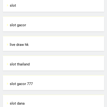
slot
slot gacor
live draw hk
slot thailand
slot gacor 777
slot dana