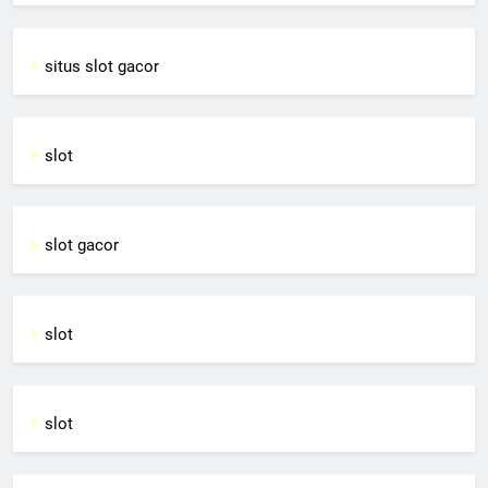
situs slot gacor
slot
slot gacor
slot
slot