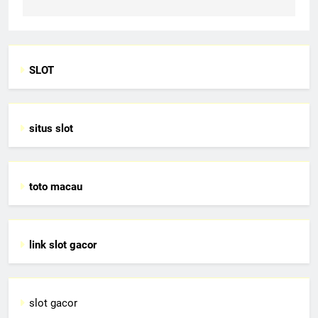
SLOT
situs slot
toto macau
link slot gacor
slot gacor