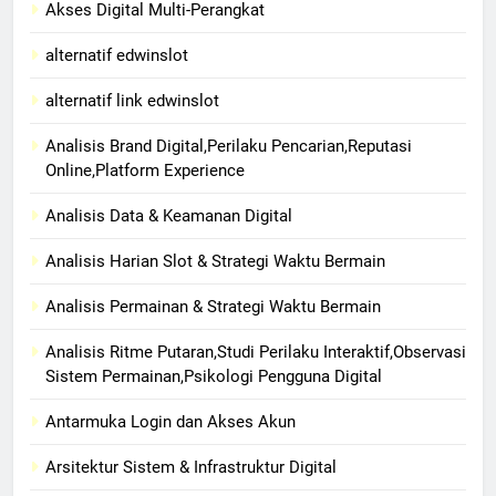
Akses Digital Multi-Perangkat
alternatif edwinslot
alternatif link edwinslot
Analisis Brand Digital,Perilaku Pencarian,Reputasi
Online,Platform Experience
Analisis Data & Keamanan Digital
Analisis Harian Slot & Strategi Waktu Bermain
Analisis Permainan & Strategi Waktu Bermain
Analisis Ritme Putaran,Studi Perilaku Interaktif,Observasi
Sistem Permainan,Psikologi Pengguna Digital
Antarmuka Login dan Akses Akun
Arsitektur Sistem & Infrastruktur Digital