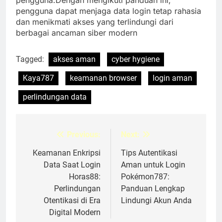
pengguna.Dengan mengikuti panduan ini,
pengguna dapat menjaga data login tetap rahasia
dan menikmati akses yang terlindungi dari
berbagai ancaman siber modern
Tagged:
akses aman
cyber hygiene
Kaya787
keamanan browser
login aman
perlindungan data
Previous:
Next:
Post
navigation
Keamanan Enkripsi
Tips Autentikasi
Data Saat Login
Aman untuk Login
Horas88:
Pokémon787:
Perlindungan
Panduan Lengkap
Otentikasi di Era
Lindungi Akun Anda
Digital Modern