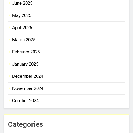
June 2025
May 2025
April 2025
March 2025
February 2025
January 2025
December 2024
November 2024
October 2024
Categories