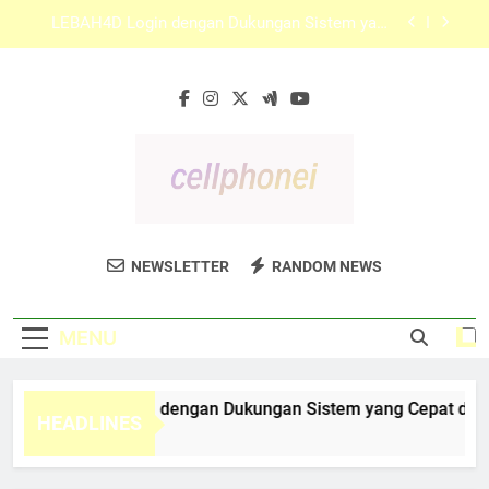
Skip
Login KAYA787 dengan Dukungan Sistem yang
to
Cepat dan Terarah di Berbagai Perangkat
content
Panduan Mengaktifkan JavaScript agar KAYA787
Login Berjalan Lancar dan Responsif
EDWINSLOT Login dengan Dukungan Sistem yang
Cepat dan Terarah
LEBAH4D Login dengan Dukungan Sistem yang
Cepat dan Terarah di Berbagai Perangkat
Login KAYA787 dengan Dukungan Sistem yang
Cepat dan Terarah di Berbagai Perangkat
Cell Phone I
Dapatkan Tips Dan Ulasan Produk Ponsel
Panduan Mengaktifkan JavaScript agar KAYA787
NEWSLETTER
RANDOM NEWS
Login Berjalan Lancar dan Responsif
Terbaik Di Cell Phone I. Panduan Untuk
Pembelian Ponsel Cerdas.
MENU
WINSLOT Login dengan Dukungan Sistem yang Cepat dan Ter
HEADLINES
Weeks Ago