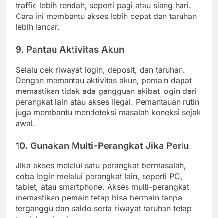
traffic lebih rendah, seperti pagi atau siang hari.
Cara ini membantu akses lebih cepat dan taruhan
lebih lancar.
9. Pantau Aktivitas Akun
Selalu cek riwayat login, deposit, dan taruhan.
Dengan memantau aktivitas akun, pemain dapat
memastikan tidak ada gangguan akibat login dari
perangkat lain atau akses ilegal. Pemantauan rutin
juga membantu mendeteksi masalah koneksi sejak
awal.
10. Gunakan Multi-Perangkat Jika Perlu
Jika akses melalui satu perangkat bermasalah,
coba login melalui perangkat lain, seperti PC,
tablet, atau smartphone. Akses multi-perangkat
memastikan pemain tetap bisa bermain tanpa
terganggu dan saldo serta riwayat taruhan tetap