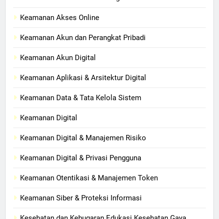
Keamanan Akses Online
Keamanan Akun dan Perangkat Pribadi
Keamanan Akun Digital
Keamanan Aplikasi & Arsitektur Digital
Keamanan Data & Tata Kelola Sistem
Keamanan Digital
Keamanan Digital & Manajemen Risiko
Keamanan Digital & Privasi Pengguna
Keamanan Otentikasi & Manajemen Token
Keamanan Siber & Proteksi Informasi
Kesehatan dan Kebugaran Edukasi Kesehatan Gaya