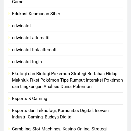
Game
Edukasi Keamanan Siber
edwinslot
edwinslot alternatif
edwinslot link alternatif
edwinslot login
Ekologi dan Biologi Pokémon Strategi Bertahan Hidup
Makhluk Fiksi Pokémon Tipe Rumput Interaksi Pokémon
dan Lingkungan Analisis Dunia Pokémon
Esports & Gaming
Esports dan Teknologi, Komunitas Digital, Inovasi
Industri Gaming, Budaya Digital
Gambling, Slot Machines, Kasino Online, Strategi