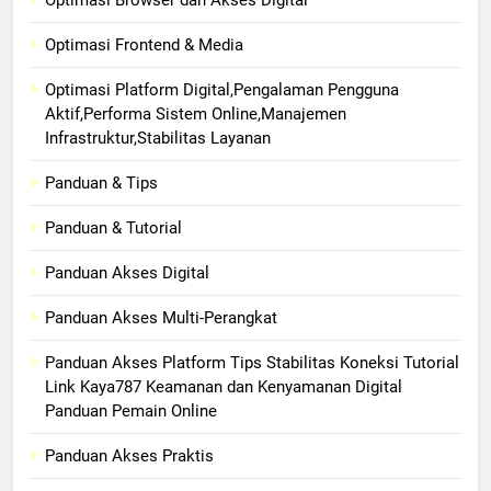
Optimasi Browser dan Akses Digital
Optimasi Frontend & Media
Optimasi Platform Digital,Pengalaman Pengguna
Aktif,Performa Sistem Online,Manajemen
Infrastruktur,Stabilitas Layanan
Panduan & Tips
Panduan & Tutorial
Panduan Akses Digital
Panduan Akses Multi-Perangkat
Panduan Akses Platform Tips Stabilitas Koneksi Tutorial
Link Kaya787 Keamanan dan Kenyamanan Digital
Panduan Pemain Online
Panduan Akses Praktis