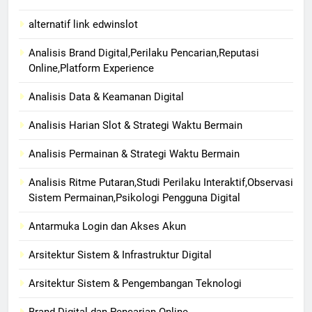
alternatif link edwinslot
Analisis Brand Digital,Perilaku Pencarian,Reputasi
Online,Platform Experience
Analisis Data & Keamanan Digital
Analisis Harian Slot & Strategi Waktu Bermain
Analisis Permainan & Strategi Waktu Bermain
Analisis Ritme Putaran,Studi Perilaku Interaktif,Observasi
Sistem Permainan,Psikologi Pengguna Digital
Antarmuka Login dan Akses Akun
Arsitektur Sistem & Infrastruktur Digital
Arsitektur Sistem & Pengembangan Teknologi