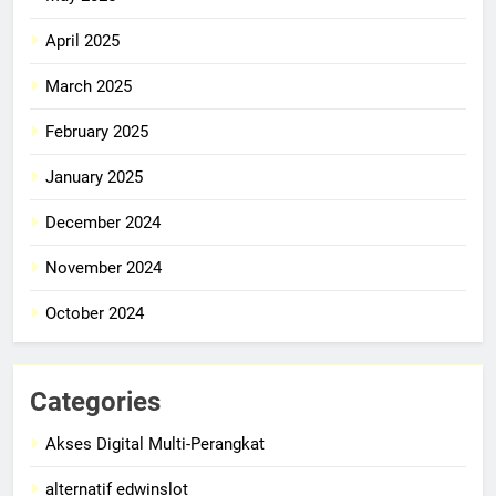
April 2025
March 2025
February 2025
January 2025
December 2024
November 2024
October 2024
Categories
Akses Digital Multi-Perangkat
alternatif edwinslot