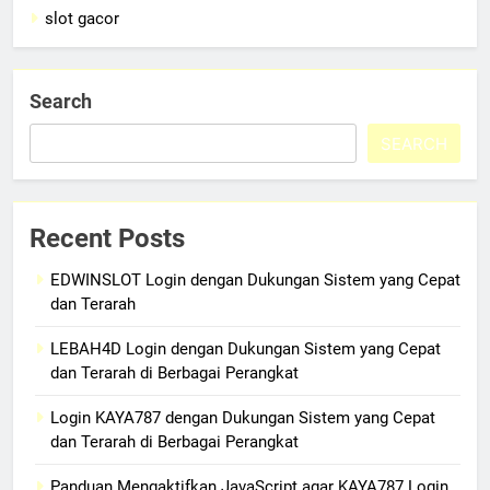
slot gacor
Search
SEARCH
Recent Posts
EDWINSLOT Login dengan Dukungan Sistem yang Cepat
dan Terarah
LEBAH4D Login dengan Dukungan Sistem yang Cepat
dan Terarah di Berbagai Perangkat
Login KAYA787 dengan Dukungan Sistem yang Cepat
dan Terarah di Berbagai Perangkat
Panduan Mengaktifkan JavaScript agar KAYA787 Login