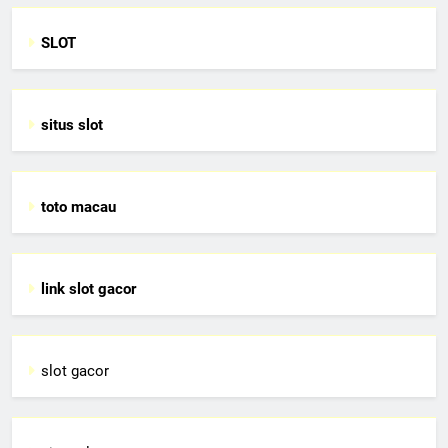
SLOT
situs slot
toto macau
link slot gacor
slot gacor