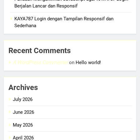
Berjalan Lancar dan Responsif
KAYA787 Login dengan Tampilan Responsif dan
Sederhana
Recent Comments
A WordPress Commenter
on
Hello world!
Archives
July 2026
June 2026
May 2026
April 2026