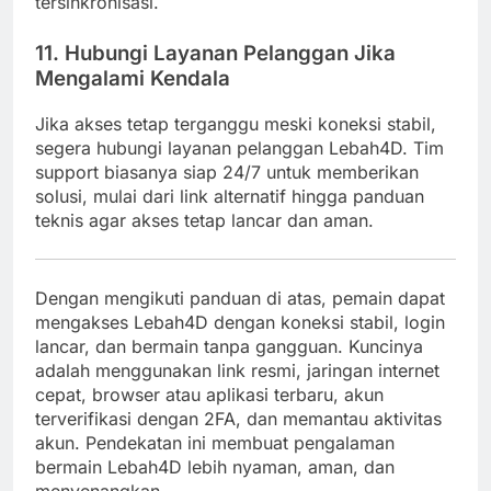
tersinkronisasi.
11. Hubungi Layanan Pelanggan Jika
Mengalami Kendala
Jika akses tetap terganggu meski koneksi stabil,
segera hubungi layanan pelanggan Lebah4D. Tim
support biasanya siap 24/7 untuk memberikan
solusi, mulai dari link alternatif hingga panduan
teknis agar akses tetap lancar dan aman.
Dengan mengikuti panduan di atas, pemain dapat
mengakses Lebah4D dengan koneksi stabil, login
lancar, dan bermain tanpa gangguan. Kuncinya
adalah menggunakan link resmi, jaringan internet
cepat, browser atau aplikasi terbaru, akun
terverifikasi dengan 2FA, dan memantau aktivitas
akun. Pendekatan ini membuat pengalaman
bermain Lebah4D lebih nyaman, aman, dan