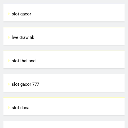
slot gacor
live draw hk
slot thailand
slot gacor 777
slot dana