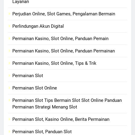
Layanan
Perjudian Online, Slot Games, Pengalaman Bermain
Perlindungan Akun Digital
Permainan Kasino, Slot Online, Panduan Pemain
Permainan Kasino, Slot Online, Panduan Permainan
Permainan Kasino, Slot Online, Tips & Trik
Permainan Slot
Permainan Slot Online
Permainan Slot Tips Bermain Slot Slot Online Panduan
Permainan Strategi Menang Slot
Permainan Slot, Kasino Online, Berita Permainan
Permainan Slot, Panduan Slot