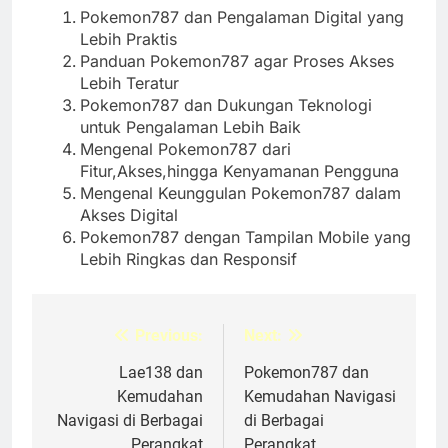
Pokemon787 dan Pengalaman Digital yang
Lebih Praktis
Panduan Pokemon787 agar Proses Akses
Lebih Teratur
Pokemon787 dan Dukungan Teknologi
untuk Pengalaman Lebih Baik
Mengenal Pokemon787 dari
Fitur,Akses,hingga Kenyamanan Pengguna
Mengenal Keunggulan Pokemon787 dalam
Akses Digital
Pokemon787 dengan Tampilan Mobile yang
Lebih Ringkas dan Responsif
Previous:
Next:
Post
navigation
Lae138 dan
Pokemon787 dan
Kemudahan
Kemudahan Navigasi
Navigasi di Berbagai
di Berbagai
Perangkat
Perangkat