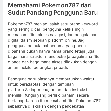
Memahami Pokemon787 dari
Sudut Pandang Pengguna Baru
Pokemon787 menjadi salah satu brand keyword
yang sering dicari pengguna ketika ingin
memahami fitur,akses,navigasi,dan pengalaman
digital dalam sebuah platform online.Bagi
pengguna pemula,hal pertama yang perlu
dipahami bukan hanya nama brand,tetapi juga
bagaimana struktur menu bekerja,bagaimana fitur
dibaca,dan bagaimana akses dilakukan dengan
aman melalui perangkat pribadi.
Pengguna baru biasanya membutuhkan waktu
untuk beradaptasi dengan tampilan
platform.Setiap menu,tombol,dan instruksi
memiliki fungsi yang perlu dipahami secara
bertahap.Karena itu,memahami fitur Pokemon787
sebaiknya dilakukan dengan pendekatan