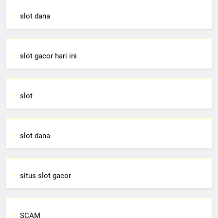
slot dana
slot gacor hari ini
slot
slot dana
situs slot gacor
SCAM