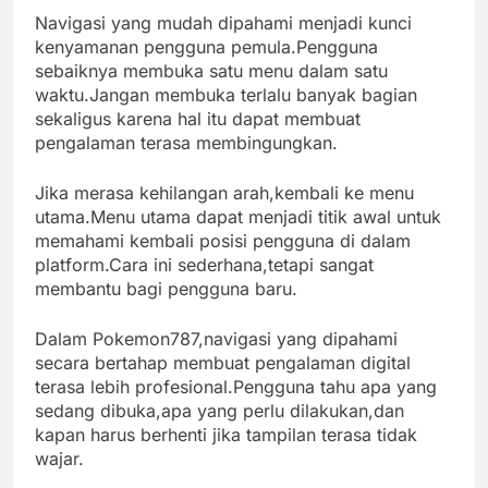
Navigasi yang mudah dipahami menjadi kunci
kenyamanan pengguna pemula.Pengguna
sebaiknya membuka satu menu dalam satu
waktu.Jangan membuka terlalu banyak bagian
sekaligus karena hal itu dapat membuat
pengalaman terasa membingungkan.
Jika merasa kehilangan arah,kembali ke menu
utama.Menu utama dapat menjadi titik awal untuk
memahami kembali posisi pengguna di dalam
platform.Cara ini sederhana,tetapi sangat
membantu bagi pengguna baru.
Dalam Pokemon787,navigasi yang dipahami
secara bertahap membuat pengalaman digital
terasa lebih profesional.Pengguna tahu apa yang
sedang dibuka,apa yang perlu dilakukan,dan
kapan harus berhenti jika tampilan terasa tidak
wajar.