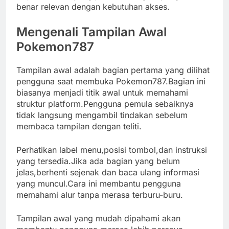
benar relevan dengan kebutuhan akses.
Mengenali Tampilan Awal
Pokemon787
Tampilan awal adalah bagian pertama yang dilihat
pengguna saat membuka Pokemon787.Bagian ini
biasanya menjadi titik awal untuk memahami
struktur platform.Pengguna pemula sebaiknya
tidak langsung mengambil tindakan sebelum
membaca tampilan dengan teliti.
Perhatikan label menu,posisi tombol,dan instruksi
yang tersedia.Jika ada bagian yang belum
jelas,berhenti sejenak dan baca ulang informasi
yang muncul.Cara ini membantu pengguna
memahami alur tanpa merasa terburu-buru.
Tampilan awal yang mudah dipahami akan