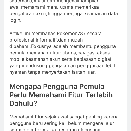
sederhana,mulai dari mengenali tampilan
awal,memahami menu utama,memeriksa
pengaturan akun,hingga menjaga keamanan data
login.
Artikel ini membahas Pokemon787 secara
profesional,informatif,dan mudah
dipahami.Fokusnya adalah membantu pengguna
pemula memahami fitur utama,navigasi,akses
mobile,keamanan akun,serta kebiasaan digital
yang mendukung pengalaman penggunaan lebih
nyaman tanpa menyertakan tautan luar.
Mengapa Pengguna Pemula
Perlu Memahami Fitur Terlebih
Dahulu?
Memahami fitur sejak awal sangat penting karena
pengguna baru sering kali belum mengenal alur
sebuah platform.Jika pengguna langsung