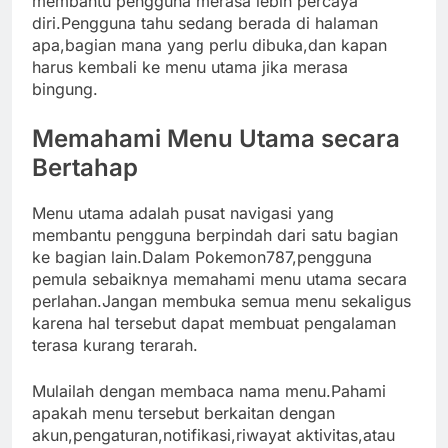
membantu pengguna merasa lebih percaya
diri.Pengguna tahu sedang berada di halaman
apa,bagian mana yang perlu dibuka,dan kapan
harus kembali ke menu utama jika merasa
bingung.
Memahami Menu Utama secara
Bertahap
Menu utama adalah pusat navigasi yang
membantu pengguna berpindah dari satu bagian
ke bagian lain.Dalam Pokemon787,pengguna
pemula sebaiknya memahami menu utama secara
perlahan.Jangan membuka semua menu sekaligus
karena hal tersebut dapat membuat pengalaman
terasa kurang terarah.
Mulailah dengan membaca nama menu.Pahami
apakah menu tersebut berkaitan dengan
akun,pengaturan,notifikasi,riwayat aktivitas,atau