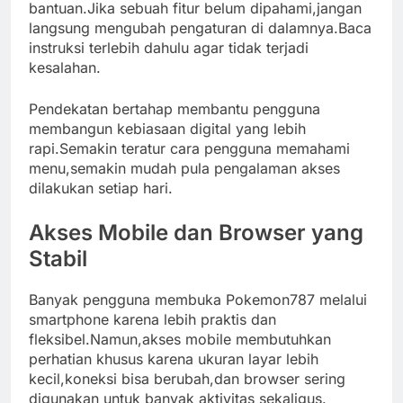
bantuan.Jika sebuah fitur belum dipahami,jangan
langsung mengubah pengaturan di dalamnya.Baca
instruksi terlebih dahulu agar tidak terjadi
kesalahan.
Pendekatan bertahap membantu pengguna
membangun kebiasaan digital yang lebih
rapi.Semakin teratur cara pengguna memahami
menu,semakin mudah pula pengalaman akses
dilakukan setiap hari.
Akses Mobile dan Browser yang
Stabil
Banyak pengguna membuka Pokemon787 melalui
smartphone karena lebih praktis dan
fleksibel.Namun,akses mobile membutuhkan
perhatian khusus karena ukuran layar lebih
kecil,koneksi bisa berubah,dan browser sering
digunakan untuk banyak aktivitas sekaligus.