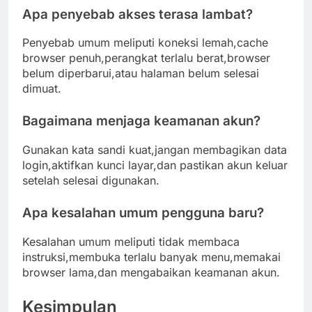
Apa penyebab akses terasa lambat?
Penyebab umum meliputi koneksi lemah,cache
browser penuh,perangkat terlalu berat,browser
belum diperbarui,atau halaman belum selesai
dimuat.
Bagaimana menjaga keamanan akun?
Gunakan kata sandi kuat,jangan membagikan data
login,aktifkan kunci layar,dan pastikan akun keluar
setelah selesai digunakan.
Apa kesalahan umum pengguna baru?
Kesalahan umum meliputi tidak membaca
instruksi,membuka terlalu banyak menu,memakai
browser lama,dan mengabaikan keamanan akun.
Kesimpulan