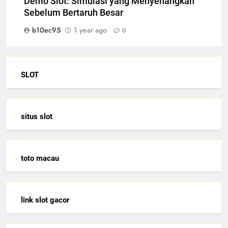
Demo Slot: Simulasi yang Menyenangkan
Sebelum Bertaruh Besar
b10ec95
1 year ago
0
SLOT
situs slot
toto macau
link slot gacor