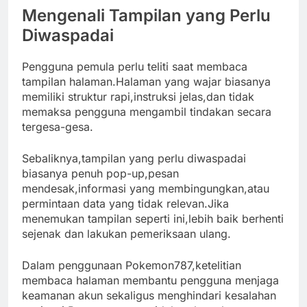
Mengenali Tampilan yang Perlu
Diwaspadai
Pengguna pemula perlu teliti saat membaca
tampilan halaman.Halaman yang wajar biasanya
memiliki struktur rapi,instruksi jelas,dan tidak
memaksa pengguna mengambil tindakan secara
tergesa-gesa.
Sebaliknya,tampilan yang perlu diwaspadai
biasanya penuh pop-up,pesan
mendesak,informasi yang membingungkan,atau
permintaan data yang tidak relevan.Jika
menemukan tampilan seperti ini,lebih baik berhenti
sejenak dan lakukan pemeriksaan ulang.
Dalam penggunaan Pokemon787,ketelitian
membaca halaman membantu pengguna menjaga
keamanan akun sekaligus menghindari kesalahan