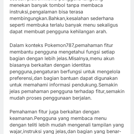
menekan banyak tombol tanpa membaca
instruksi,pengalaman bisa terasa
membingungkan.Bahkan,kesalahan sederhana
seperti membuka terlalu banyak menu sekaligus
dapat membuat pengguna kehilangan arah.
Dalam konteks Pokemon787,pemahaman fitur
membantu pengguna mengetahui fungsi setiap
bagian dengan lebih jelas.Misalnya,menu akun
biasanya berkaitan dengan identitas
pengguna,pengaturan berfungsi untuk mengelola
preferensi,dan bagian bantuan dapat digunakan
untuk memahami informasi pendukung.Semakin
jelas pemahaman pengguna terhadap fitur,semakin
mudah proses penggunaan berjalan.
Pemahaman fitur juga berkaitan dengan
keamanan.Pengguna yang membaca menu
dengan teliti lebih mudah mengenali tampilan yang
wajar,instruksi yang jelas,dan bagian yang benar-