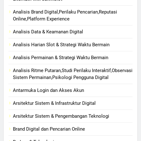
Analisis Brand Digital,Perilaku Pencarian,Reputasi
Online,Platform Experience
Analisis Data & Keamanan Digital
Analisis Harian Slot & Strategi Waktu Bermain
Analisis Permainan & Strategi Waktu Bermain
Analisis Ritme Putaran,Studi Perilaku Interaktif,Observasi
Sistem Permainan,Psikologi Pengguna Digital
Antarmuka Login dan Akses Akun
Arsitektur Sistem & Infrastruktur Digital
Arsitektur Sistem & Pengembangan Teknologi
Brand Digital dan Pencarian Online