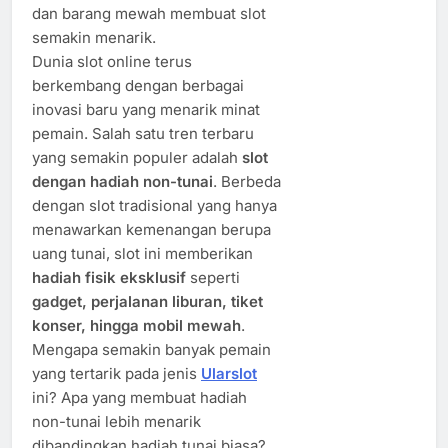
dan barang mewah membuat slot
semakin menarik.
Dunia slot online terus
berkembang dengan berbagai
inovasi baru yang menarik minat
pemain. Salah satu tren terbaru
yang semakin populer adalah
slot
dengan hadiah non-tunai
. Berbeda
dengan slot tradisional yang hanya
menawarkan kemenangan berupa
uang tunai, slot ini memberikan
hadiah fisik eksklusif
seperti
gadget, perjalanan liburan, tiket
konser, hingga mobil mewah
.
Mengapa semakin banyak pemain
yang tertarik pada jenis
Ularslot
ini? Apa yang membuat hadiah
non-tunai lebih menarik
dibandingkan hadiah tunai biasa?