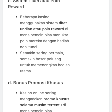
c. Sistem Tiket atau Poin
Reward
Beberapa kasino
menggunakan sistem
tiket
undian atau poin reward
di
mana pemain bisa menukar
poin mereka dengan hadiah
non-tunai.
Semakin sering bermain,
semakin besar peluang
untuk memenangkan hadiah
utama.
d. Bonus Promosi Khusus
Kasino online sering
mengadakan
promo khusus
selama musim tertentu
di
mana pemain bisa