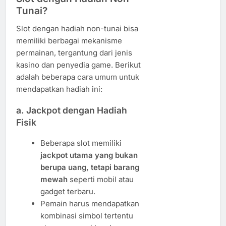
Tunai?
Slot dengan hadiah non-tunai bisa
memiliki berbagai mekanisme
permainan, tergantung dari jenis
kasino dan penyedia game. Berikut
adalah beberapa cara umum untuk
mendapatkan hadiah ini:
a. Jackpot dengan Hadiah
Fisik
Beberapa slot memiliki
jackpot utama yang bukan
berupa uang, tetapi barang
mewah
seperti mobil atau
gadget terbaru.
Pemain harus mendapatkan
kombinasi simbol tertentu