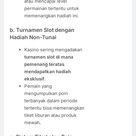
atau mencapai level
permainan tertentu untuk
memenangkan hadiah ini.
b. Turnamen Slot dengan
Hadiah Non-Tunai
Kasino sering mengadakan
turnamen slot di mana
pemenang teratas
mendapatkan hadiah
eksklusif
.
Pemain yang
mengumpulkan poin
terbanyak dalam periode
tertentu bisa memenangkan
tiket liburan atau produk
mewah.