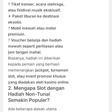
?
Tiket konser, acara olahraga,
atau festival musik eksklusif.
✈
Paket liburan ke destinasi
eksotis.
?
Mobil mewah atau motor
premium.
?
Voucher belanja dan hadiah
mewah seperti perhiasan atau
jam tangan mahal.
Biasanya, hadiah ini diberikan
kepada pemain yang berhasil
memenangkan
jackpot, turnamen
slot, atau event promosi khusus
yang diadakan oleh kasino online
.
2. Mengapa Slot dengan
Hadiah Non-Tunai
Semakin Populer?
Ada beberapa alasan utama