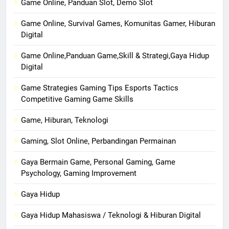
Game Online, Panduan Slot, Demo Slot
Game Online, Survival Games, Komunitas Gamer, Hiburan
Digital
Game Online,Panduan Game,Skill & Strategi,Gaya Hidup
Digital
Game Strategies Gaming Tips Esports Tactics
Competitive Gaming Game Skills
Game, Hiburan, Teknologi
Gaming, Slot Online, Perbandingan Permainan
Gaya Bermain Game, Personal Gaming, Game
Psychology, Gaming Improvement
Gaya Hidup
Gaya Hidup Mahasiswa / Teknologi & Hiburan Digital