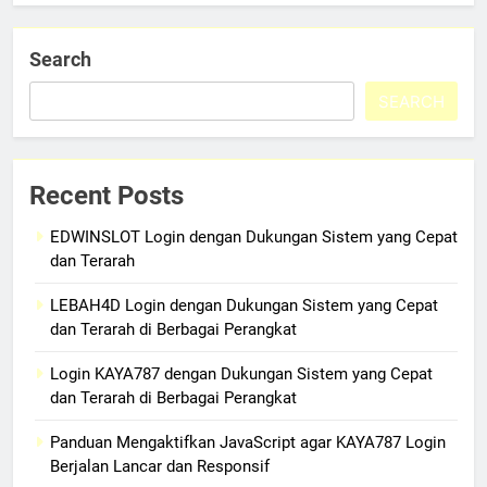
Search
SEARCH
Recent Posts
EDWINSLOT Login dengan Dukungan Sistem yang Cepat
dan Terarah
LEBAH4D Login dengan Dukungan Sistem yang Cepat
dan Terarah di Berbagai Perangkat
Login KAYA787 dengan Dukungan Sistem yang Cepat
dan Terarah di Berbagai Perangkat
Panduan Mengaktifkan JavaScript agar KAYA787 Login
Berjalan Lancar dan Responsif