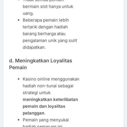
bermain slot hanya untuk
uang.
Beberapa pemain lebih
tertarik dengan hadiah
barang berharga atau
pengalaman unik yang sulit
didapatkan.
d. Meningkatkan Loyalitas
Pemain
Kasino online menggunakan
hadiah non-tunai sebagai
strategi untuk
meningkatkan keterlibatan
pemain dan loyalitas
pelanggan
.
Pemain yang menyukai
hadiah semacam ini