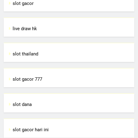
slot gacor
live draw hk
slot thailand
slot gacor 777
slot dana
slot gacor hari ini