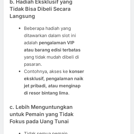
b. Hadiah Eksklusif yang
Tidak Bisa Dibeli Secara
Langsung
Beberapa hadiah yang
ditawarkan dalam slot ini
adalah
pengalaman VIP
atau barang edisi terbatas
yang tidak mudah dibeli di
pasaran.
Contohnya, akses ke
konser
eksklusif, pengalaman naik
jet pribadi, atau menginap
di resor bintang lima
.
c. Lebih Menguntungkan
untuk Pemain yang Tidak
Fokus pada Uang Tunai
Tidak semua pemain