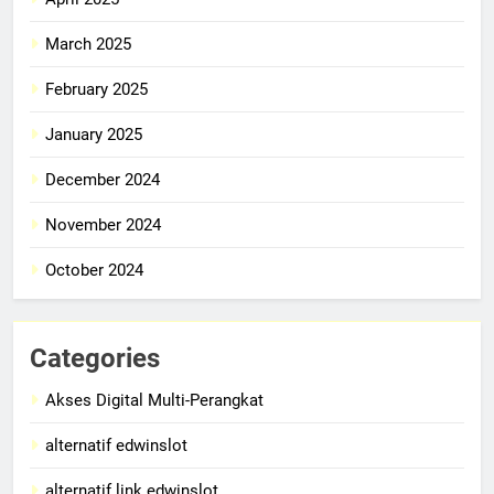
March 2025
February 2025
January 2025
December 2024
November 2024
October 2024
Categories
Akses Digital Multi-Perangkat
alternatif edwinslot
alternatif link edwinslot