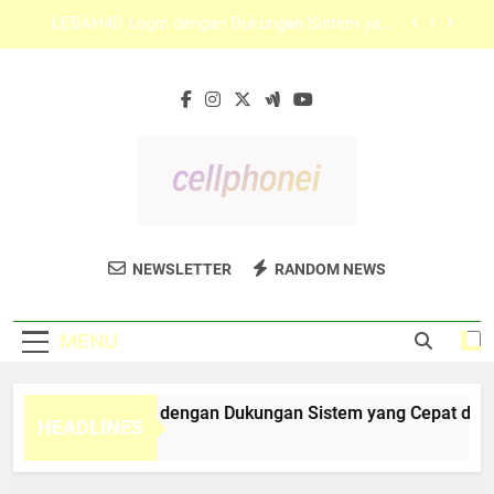
Skip
Login KAYA787 dengan Dukungan Sistem yang
to
Cepat dan Terarah di Berbagai Perangkat
content
Panduan Mengaktifkan JavaScript agar KAYA787
Login Berjalan Lancar dan Responsif
EDWINSLOT Login dengan Dukungan Sistem yang
Cepat dan Terarah
LEBAH4D Login dengan Dukungan Sistem yang
Cepat dan Terarah di Berbagai Perangkat
Login KAYA787 dengan Dukungan Sistem yang
Cepat dan Terarah di Berbagai Perangkat
Cell Phone I
Dapatkan Tips Dan Ulasan Produk Ponsel
Panduan Mengaktifkan JavaScript agar KAYA787
NEWSLETTER
RANDOM NEWS
Login Berjalan Lancar dan Responsif
Terbaik Di Cell Phone I. Panduan Untuk
Pembelian Ponsel Cerdas.
MENU
WINSLOT Login dengan Dukungan Sistem yang Cepat dan Ter
HEADLINES
eeks Ago