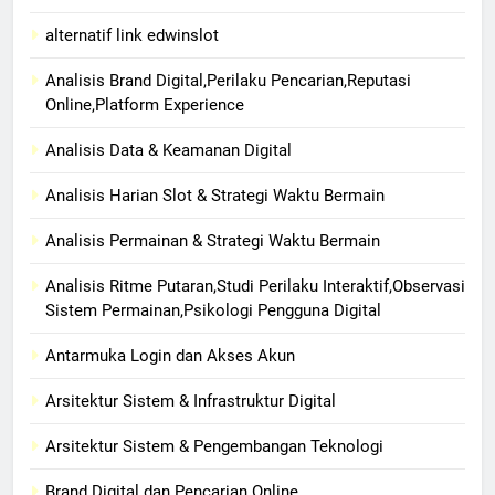
alternatif link edwinslot
Analisis Brand Digital,Perilaku Pencarian,Reputasi
Online,Platform Experience
Analisis Data & Keamanan Digital
Analisis Harian Slot & Strategi Waktu Bermain
Analisis Permainan & Strategi Waktu Bermain
Analisis Ritme Putaran,Studi Perilaku Interaktif,Observasi
Sistem Permainan,Psikologi Pengguna Digital
Antarmuka Login dan Akses Akun
Arsitektur Sistem & Infrastruktur Digital
Arsitektur Sistem & Pengembangan Teknologi
Brand Digital dan Pencarian Online