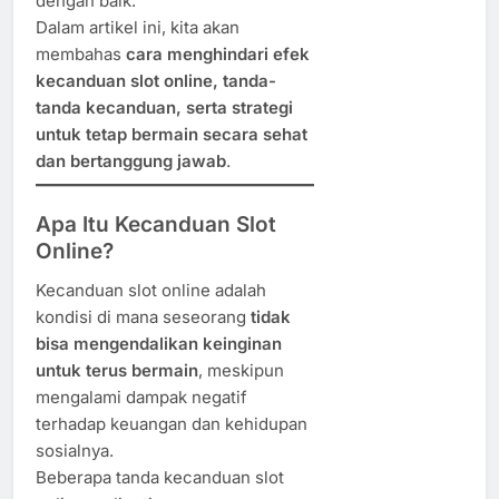
dengan baik.
Dalam artikel ini, kita akan
membahas
cara menghindari efek
kecanduan slot online, tanda-
tanda kecanduan, serta strategi
untuk tetap bermain secara sehat
dan bertanggung jawab
.
Apa Itu Kecanduan Slot
Online?
Kecanduan slot online adalah
kondisi di mana seseorang
tidak
bisa mengendalikan keinginan
untuk terus bermain
, meskipun
mengalami dampak negatif
terhadap keuangan dan kehidupan
sosialnya.
Beberapa tanda kecanduan slot