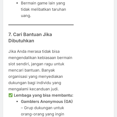
Bermain game lain yang
tidak melibatkan taruhan
uang.
7. Cari Bantuan Jika
Dibutuhkan
Jika Anda merasa tidak bisa
mengendalikan kebiasaan bermain
slot sendiri, jangan ragu untuk
mencari bantuan. Banyak
organisasi yang menyediakan
dukungan bagi individu yang
mengalami kecanduan judi.
Lembaga yang bisa membantu:
Gamblers Anonymous (GA)
– Grup dukungan untuk
orang-orang yang ingin