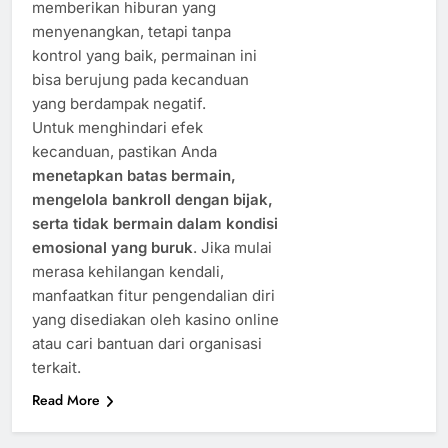
memberikan hiburan yang
menyenangkan, tetapi tanpa
kontrol yang baik, permainan ini
bisa berujung pada kecanduan
yang berdampak negatif.
Untuk menghindari efek
kecanduan, pastikan Anda
menetapkan batas bermain,
mengelola bankroll dengan bijak,
serta tidak bermain dalam kondisi
emosional yang buruk
. Jika mulai
merasa kehilangan kendali,
manfaatkan fitur pengendalian diri
yang disediakan oleh kasino online
atau cari bantuan dari organisasi
terkait.
Read More