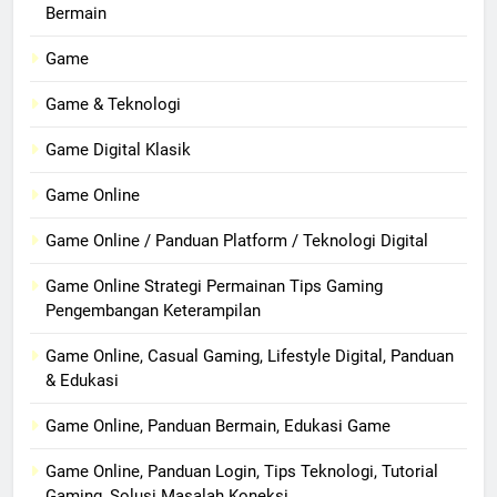
Bermain
Game
Game & Teknologi
Game Digital Klasik
Game Online
Game Online / Panduan Platform / Teknologi Digital
Game Online Strategi Permainan Tips Gaming
Pengembangan Keterampilan
Game Online, Casual Gaming, Lifestyle Digital, Panduan
& Edukasi
Game Online, Panduan Bermain, Edukasi Game
Game Online, Panduan Login, Tips Teknologi, Tutorial
Gaming, Solusi Masalah Koneksi