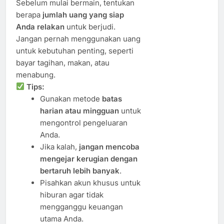
Sebelum mulai bermain, tentukan
berapa
jumlah uang yang siap
Anda relakan
untuk berjudi.
Jangan pernah menggunakan uang
untuk kebutuhan penting, seperti
bayar tagihan, makan, atau
menabung.
Tips:
Gunakan metode
batas
harian atau mingguan
untuk
mengontrol pengeluaran
Anda.
Jika kalah,
jangan mencoba
mengejar kerugian dengan
bertaruh lebih banyak
.
Pisahkan akun khusus untuk
hiburan agar tidak
mengganggu keuangan
utama Anda.