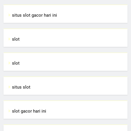
situs slot gacor hari ini
slot
slot
situs slot
slot gacor hari ini