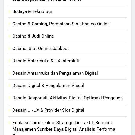
Budaya & Teknologi
Casino & Gaming, Permainan Slot, Kasino Online
Casino & Judi Online
Casino, Slot Online, Jackpot
Desain Antarmuka & UX Interaktif
Desain Antarmuka dan Pengalaman Digital
Desain Digital & Pengalaman Visual
Desain Responsif, Aktivitas Digital, Optimasi Pengguna
Desain UI/UX & Provider Slot Digital
Edukasi Game Online Strategi dan Taktik Bermain
Manajemen Sumber Daya Digital Analisis Performa