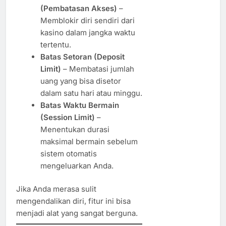
(Pembatasan Akses)
–
Memblokir diri sendiri dari
kasino dalam jangka waktu
tertentu.
Batas Setoran (Deposit
Limit)
– Membatasi jumlah
uang yang bisa disetor
dalam satu hari atau minggu.
Batas Waktu Bermain
(Session Limit)
–
Menentukan durasi
maksimal bermain sebelum
sistem otomatis
mengeluarkan Anda.
Jika Anda merasa sulit
mengendalikan diri, fitur ini bisa
menjadi alat yang sangat berguna.