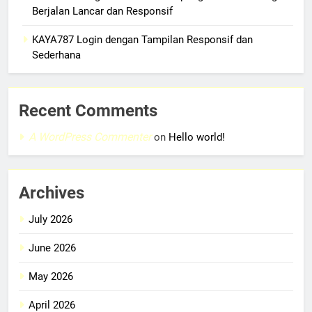
Berjalan Lancar dan Responsif
KAYA787 Login dengan Tampilan Responsif dan
Sederhana
Recent Comments
A WordPress Commenter
on
Hello world!
Archives
July 2026
June 2026
May 2026
April 2026