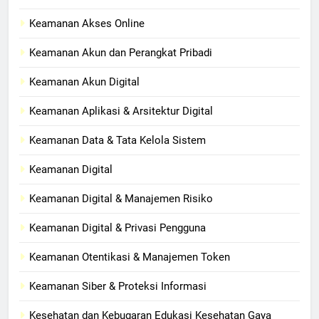
Keamanan Akses Online
Keamanan Akun dan Perangkat Pribadi
Keamanan Akun Digital
Keamanan Aplikasi & Arsitektur Digital
Keamanan Data & Tata Kelola Sistem
Keamanan Digital
Keamanan Digital & Manajemen Risiko
Keamanan Digital & Privasi Pengguna
Keamanan Otentikasi & Manajemen Token
Keamanan Siber & Proteksi Informasi
Kesehatan dan Kebugaran Edukasi Kesehatan Gaya