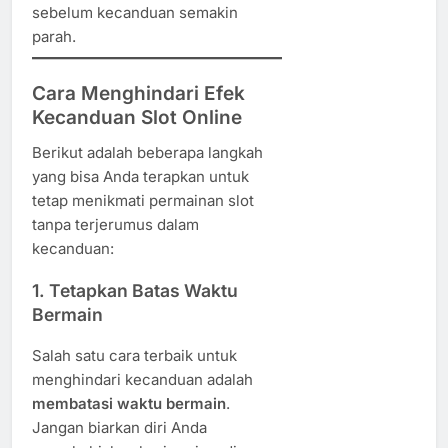
sebelum kecanduan semakin
parah.
Cara Menghindari Efek
Kecanduan Slot Online
Berikut adalah beberapa langkah
yang bisa Anda terapkan untuk
tetap menikmati permainan slot
tanpa terjerumus dalam
kecanduan:
1. Tetapkan Batas Waktu
Bermain
Salah satu cara terbaik untuk
menghindari kecanduan adalah
membatasi waktu bermain
.
Jangan biarkan diri Anda