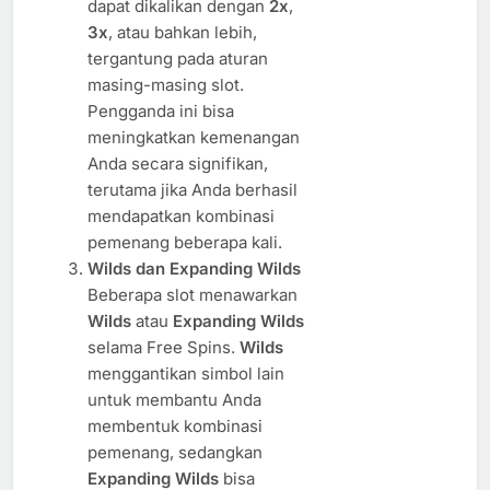
dapat dikalikan dengan
2x
,
3x
, atau bahkan lebih,
tergantung pada aturan
masing-masing slot.
Pengganda ini bisa
meningkatkan kemenangan
Anda secara signifikan,
terutama jika Anda berhasil
mendapatkan kombinasi
pemenang beberapa kali.
Wilds dan Expanding Wilds
Beberapa slot menawarkan
Wilds
atau
Expanding Wilds
selama Free Spins.
Wilds
menggantikan simbol lain
untuk membantu Anda
membentuk kombinasi
pemenang, sedangkan
Expanding Wilds
bisa