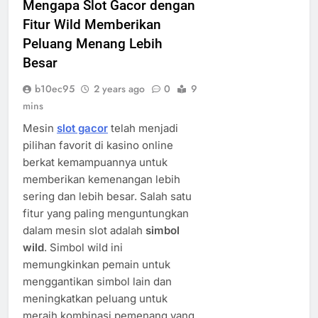
Mengapa Slot Gacor dengan
Fitur Wild Memberikan
Peluang Menang Lebih
Besar
b10ec95
2 years ago
0
9
mins
Mesin
slot gacor
telah menjadi
pilihan favorit di kasino online
berkat kemampuannya untuk
memberikan kemenangan lebih
sering dan lebih besar. Salah satu
fitur yang paling menguntungkan
dalam mesin slot adalah
simbol
wild
. Simbol wild ini
memungkinkan pemain untuk
menggantikan simbol lain dan
meningkatkan peluang untuk
meraih kombinasi pemenang yang