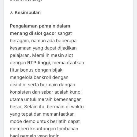
7.
Kesimpulan
Pengalaman pemain dalam
menang di slot gacor
sangat
beragam, namun ada beberapa
kesamaan yang dapat dijadikan
pelajaran. Memilih mesin slot
dengan
RTP tinggi
, memanfaatkan
fitur bonus dengan bijak,
mengelola bankroll dengan
disiplin, serta bermain dengan
konsisten dan sabar adalah kunci
utama untuk meraih kemenangan
besar. Selain itu, bermain di waktu
yang tepat dan memanfaatkan
mode demo untuk berlatih dapat
memberi keuntungan tambahan
bagi pemain yang ingin