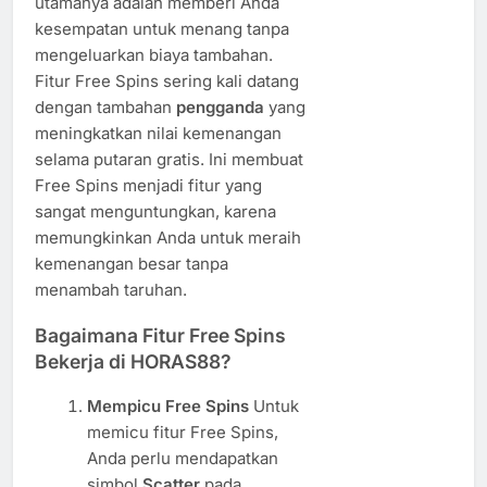
utamanya adalah memberi Anda
kesempatan untuk menang tanpa
mengeluarkan biaya tambahan.
Fitur Free Spins sering kali datang
dengan tambahan
pengganda
yang
meningkatkan nilai kemenangan
selama putaran gratis. Ini membuat
Free Spins menjadi fitur yang
sangat menguntungkan, karena
memungkinkan Anda untuk meraih
kemenangan besar tanpa
menambah taruhan.
Bagaimana Fitur Free Spins
Bekerja di HORAS88?
Mempicu Free Spins
Untuk
memicu fitur Free Spins,
Anda perlu mendapatkan
simbol
Scatter
pada