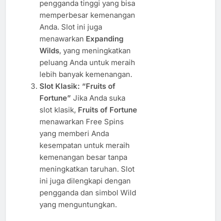
pengganda tinggi yang bisa
memperbesar kemenangan
Anda. Slot ini juga
menawarkan
Expanding
Wilds
, yang meningkatkan
peluang Anda untuk meraih
lebih banyak kemenangan.
Slot Klasik: “Fruits of
Fortune”
Jika Anda suka
slot klasik,
Fruits of Fortune
menawarkan Free Spins
yang memberi Anda
kesempatan untuk meraih
kemenangan besar tanpa
meningkatkan taruhan. Slot
ini juga dilengkapi dengan
pengganda dan simbol Wild
yang menguntungkan.