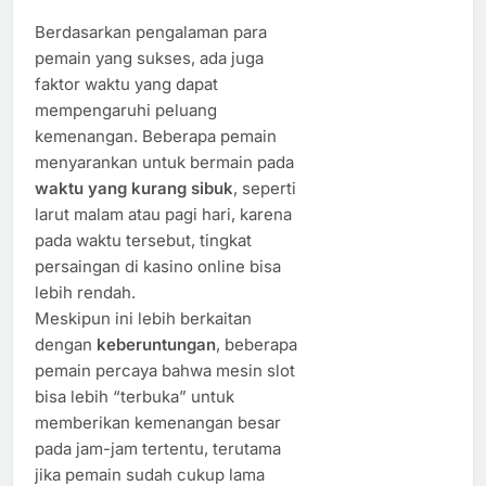
Berdasarkan pengalaman para
pemain yang sukses, ada juga
faktor waktu yang dapat
mempengaruhi peluang
kemenangan. Beberapa pemain
menyarankan untuk bermain pada
waktu yang kurang sibuk
, seperti
larut malam atau pagi hari, karena
pada waktu tersebut, tingkat
persaingan di kasino online bisa
lebih rendah.
Meskipun ini lebih berkaitan
dengan
keberuntungan
, beberapa
pemain percaya bahwa mesin slot
bisa lebih “terbuka” untuk
memberikan kemenangan besar
pada jam-jam tertentu, terutama
jika pemain sudah cukup lama