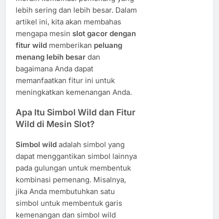
lebih sering dan lebih besar. Dalam
artikel ini, kita akan membahas
mengapa mesin
slot gacor dengan
fitur wild
memberikan
peluang
menang lebih besar
dan
bagaimana Anda dapat
memanfaatkan fitur ini untuk
meningkatkan kemenangan Anda.
Apa Itu Simbol Wild dan Fitur
Wild di Mesin Slot?
Simbol wild
adalah simbol yang
dapat menggantikan simbol lainnya
pada gulungan untuk membentuk
kombinasi pemenang. Misalnya,
jika Anda membutuhkan satu
simbol untuk membentuk garis
kemenangan dan simbol wild