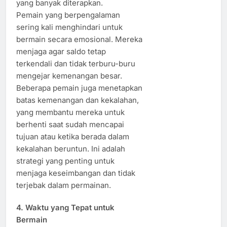
yang banyak diterapkan.
Pemain yang berpengalaman
sering kali menghindari untuk
bermain secara emosional. Mereka
menjaga agar saldo tetap
terkendali dan tidak terburu-buru
mengejar kemenangan besar.
Beberapa pemain juga menetapkan
batas kemenangan dan kekalahan,
yang membantu mereka untuk
berhenti saat sudah mencapai
tujuan atau ketika berada dalam
kekalahan beruntun. Ini adalah
strategi yang penting untuk
menjaga keseimbangan dan tidak
terjebak dalam permainan.
4.
Waktu yang Tepat untuk
Bermain