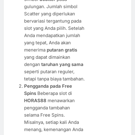
gulungan. Jumlah simbol
Scatter yang diperlukan
bervariasi tergantung pada
slot yang Anda pilih. Setelah
Anda mendapatkan jumlah
yang tepat, Anda akan
menerima
putaran gratis
yang dapat dimainkan
dengan
taruhan yang sama
seperti putaran reguler,
tetapi tanpa biaya tambahan.
Pengganda pada Free
Spins
Beberapa slot di
HORAS88
menawarkan
pengganda tambahan
selama Free Spins.
Misalnya, setiap kali Anda
menang, kemenangan Anda