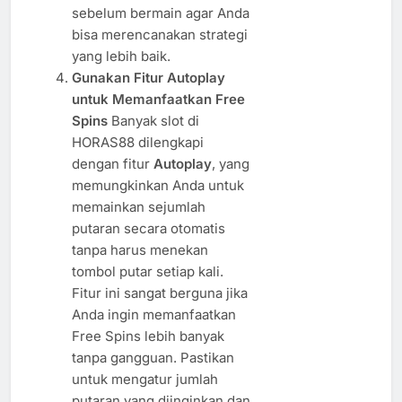
sebelum bermain agar Anda
bisa merencanakan strategi
yang lebih baik.
Gunakan Fitur Autoplay
untuk Memanfaatkan Free
Spins
Banyak slot di
HORAS88 dilengkapi
dengan fitur
Autoplay
, yang
memungkinkan Anda untuk
memainkan sejumlah
putaran secara otomatis
tanpa harus menekan
tombol putar setiap kali.
Fitur ini sangat berguna jika
Anda ingin memanfaatkan
Free Spins lebih banyak
tanpa gangguan. Pastikan
untuk mengatur jumlah
putaran yang diinginkan dan