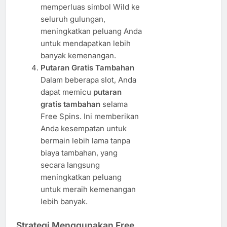
memperluas simbol Wild ke
seluruh gulungan,
meningkatkan peluang Anda
untuk mendapatkan lebih
banyak kemenangan.
Putaran Gratis Tambahan
Dalam beberapa slot, Anda
dapat memicu
putaran
gratis tambahan
selama
Free Spins. Ini memberikan
Anda kesempatan untuk
bermain lebih lama tanpa
biaya tambahan, yang
secara langsung
meningkatkan peluang
untuk meraih kemenangan
lebih banyak.
Strategi Menggunakan Free