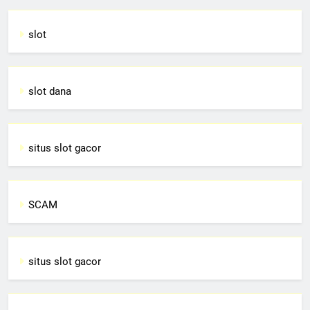
slot
slot dana
situs slot gacor
SCAM
situs slot gacor