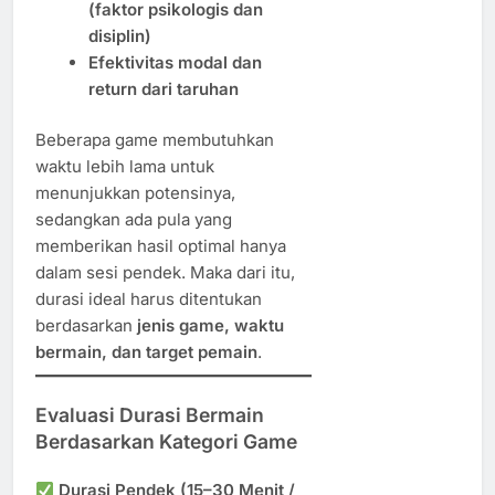
(faktor psikologis dan
disiplin)
Efektivitas modal dan
return dari taruhan
Beberapa game membutuhkan
waktu lebih lama untuk
menunjukkan potensinya,
sedangkan ada pula yang
memberikan hasil optimal hanya
dalam sesi pendek. Maka dari itu,
durasi ideal harus ditentukan
berdasarkan
jenis game, waktu
bermain, dan target pemain
.
Evaluasi Durasi Bermain
Berdasarkan Kategori Game
Durasi Pendek (15–30 Menit /