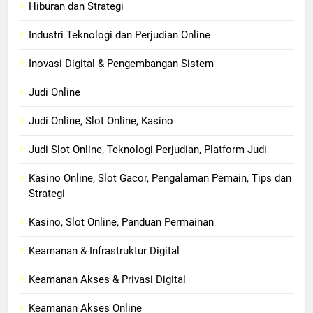
Hiburan dan Strategi
Industri Teknologi dan Perjudian Online
Inovasi Digital & Pengembangan Sistem
Judi Online
Judi Online, Slot Online, Kasino
Judi Slot Online, Teknologi Perjudian, Platform Judi
Kasino Online, Slot Gacor, Pengalaman Pemain, Tips dan
Strategi
Kasino, Slot Online, Panduan Permainan
Keamanan & Infrastruktur Digital
Keamanan Akses & Privasi Digital
Keamanan Akses Online