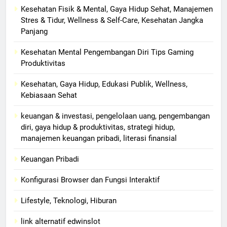
Kesehatan Fisik & Mental, Gaya Hidup Sehat, Manajemen
Stres & Tidur, Wellness & Self-Care, Kesehatan Jangka
Panjang
Kesehatan Mental Pengembangan Diri Tips Gaming
Produktivitas
Kesehatan, Gaya Hidup, Edukasi Publik, Wellness,
Kebiasaan Sehat
keuangan & investasi, pengelolaan uang, pengembangan
diri, gaya hidup & produktivitas, strategi hidup,
manajemen keuangan pribadi, literasi finansial
Keuangan Pribadi
Konfigurasi Browser dan Fungsi Interaktif
Lifestyle, Teknologi, Hiburan
link alternatif edwinslot