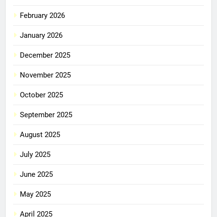
February 2026
January 2026
December 2025
November 2025
October 2025
September 2025
August 2025
July 2025
June 2025
May 2025
April 2025