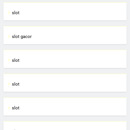
slot
slot gacor
slot
slot
slot