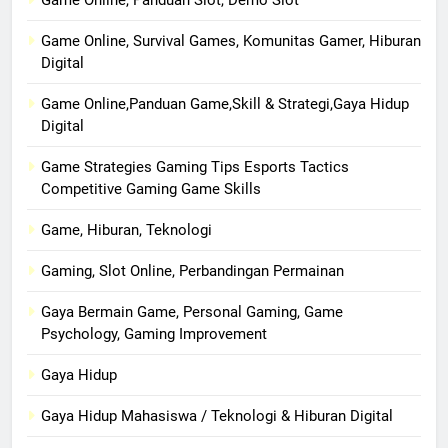
Game Online, Panduan Slot, Demo Slot
Game Online, Survival Games, Komunitas Gamer, Hiburan
Digital
Game Online,Panduan Game,Skill & Strategi,Gaya Hidup
Digital
Game Strategies Gaming Tips Esports Tactics
Competitive Gaming Game Skills
Game, Hiburan, Teknologi
Gaming, Slot Online, Perbandingan Permainan
Gaya Bermain Game, Personal Gaming, Game
Psychology, Gaming Improvement
Gaya Hidup
Gaya Hidup Mahasiswa / Teknologi & Hiburan Digital