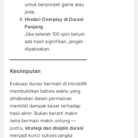
untuk berpindah game atau
jeda.
Hindari Overplay di Durasi
Panjang
Jika setelah 100 spin belum
ada hasil signifikan, jangan
dipaksakan.
Kesimpulan
Evaluasi durasi bermain di Horas88
membuktikan bahwa waktu yang
dihabiskan dalam permainan
memiliki dampak besar terhadap
hasil akhir. Bukan berarti makin
lama bermain makin untung —
justru,
strategi dan disiplin durasi
menjadi kunci sukses jangka