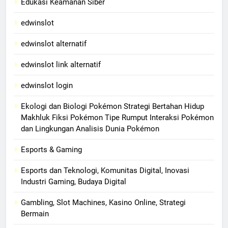
Edukasi Keamanan Siber
edwinslot
edwinslot alternatif
edwinslot link alternatif
edwinslot login
Ekologi dan Biologi Pokémon Strategi Bertahan Hidup
Makhluk Fiksi Pokémon Tipe Rumput Interaksi Pokémon
dan Lingkungan Analisis Dunia Pokémon
Esports & Gaming
Esports dan Teknologi, Komunitas Digital, Inovasi
Industri Gaming, Budaya Digital
Gambling, Slot Machines, Kasino Online, Strategi
Bermain