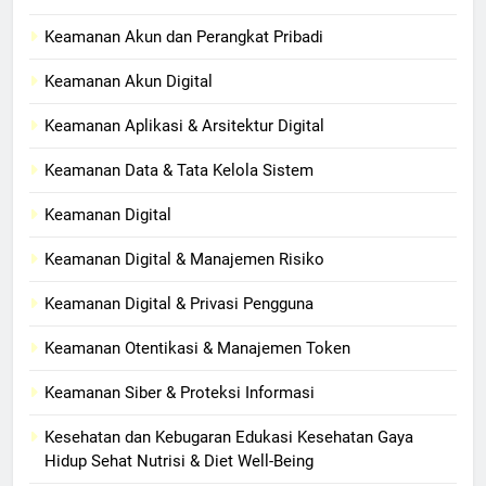
Keamanan Akun dan Perangkat Pribadi
Keamanan Akun Digital
Keamanan Aplikasi & Arsitektur Digital
Keamanan Data & Tata Kelola Sistem
Keamanan Digital
Keamanan Digital & Manajemen Risiko
Keamanan Digital & Privasi Pengguna
Keamanan Otentikasi & Manajemen Token
Keamanan Siber & Proteksi Informasi
Kesehatan dan Kebugaran Edukasi Kesehatan Gaya
Hidup Sehat Nutrisi & Diet Well-Being