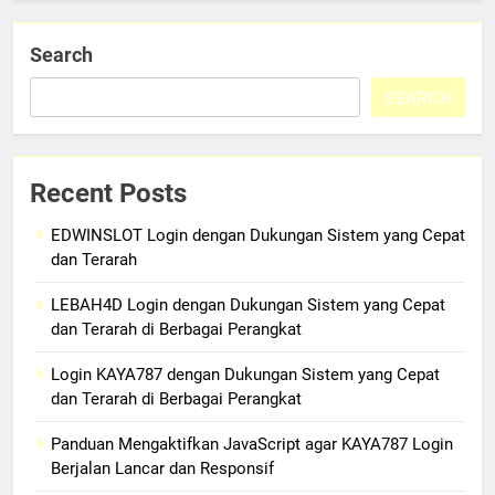
Search
SEARCH
Recent Posts
EDWINSLOT Login dengan Dukungan Sistem yang Cepat
dan Terarah
LEBAH4D Login dengan Dukungan Sistem yang Cepat
dan Terarah di Berbagai Perangkat
Login KAYA787 dengan Dukungan Sistem yang Cepat
dan Terarah di Berbagai Perangkat
Panduan Mengaktifkan JavaScript agar KAYA787 Login
Berjalan Lancar dan Responsif