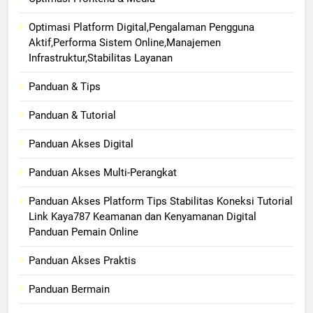
Optimasi Platform Digital,Pengalaman Pengguna
Aktif,Performa Sistem Online,Manajemen
Infrastruktur,Stabilitas Layanan
Panduan & Tips
Panduan & Tutorial
Panduan Akses Digital
Panduan Akses Multi-Perangkat
Panduan Akses Platform Tips Stabilitas Koneksi Tutorial
Link Kaya787 Keamanan dan Kenyamanan Digital
Panduan Pemain Online
Panduan Akses Praktis
Panduan Bermain