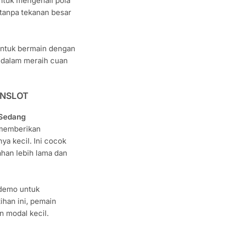
ntuk mengenali pola
tanpa tekanan besar
untuk bermain dengan
ng dalam meraih cuan
WINSLOT
 Sedang
 memberikan
a kecil. Ini cocok
ahan lebih lama dan
 demo untuk
ihan ini, pemain
 modal kecil.