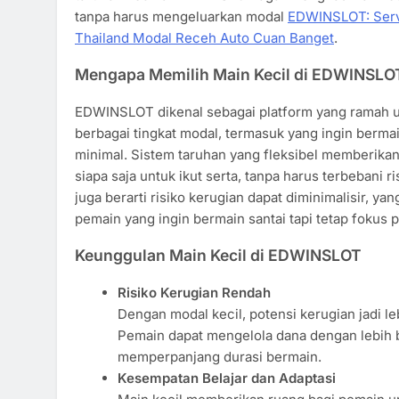
tanpa harus mengeluarkan modal
EDWINSLOT: Serv
Thailand Modal Receh Auto Cuan Banget
.
Mengapa Memilih Main Kecil di EDWINSLO
EDWINSLOT dikenal sebagai platform yang ramah 
berbagai tingkat modal, termasuk yang ingin berm
minimal. Sistem taruhan yang fleksibel memberika
siapa saja untuk ikut serta, tanpa harus terbebani ri
juga berarti risiko kerugian dapat diminimalisir, ya
pemain yang ingin bermain santai tapi tetap fokus p
Keunggulan Main Kecil di EDWINSLOT
Risiko Kerugian Rendah
Dengan modal kecil, potensi kerugian jadi leb
Pemain dapat mengelola dana dengan lebih b
memperpanjang durasi bermain.
Kesempatan Belajar dan Adaptasi