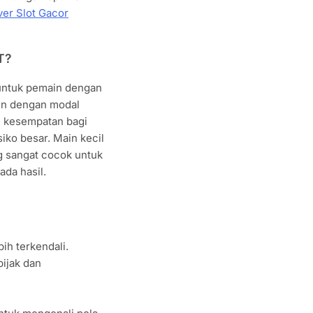
er Slot Gacor
T?
untuk pemain dengan
ain dengan modal
n kesempatan bagi
siko besar. Main kecil
ng sangat cocok untuk
ada hasil.
ih terkendali.
ijak dan