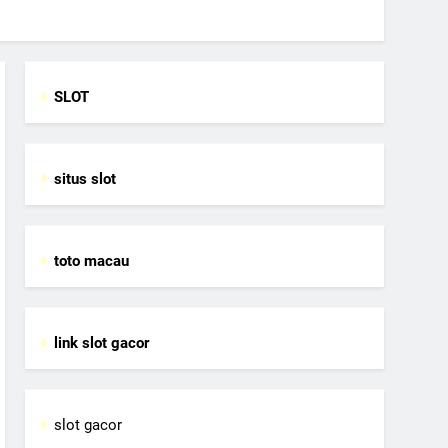
SLOT
situs slot
toto macau
link slot gacor
slot gacor