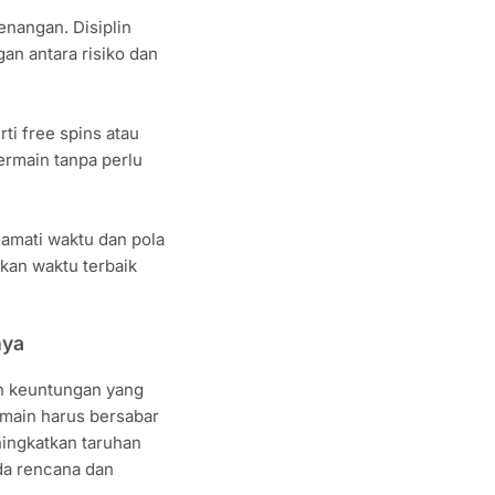
enangan. Disiplin
n antara risiko dan
i free spins atau
rmain tanpa perlu
amati waktu dan pola
an waktu terbaik
nya
ah keuntungan yang
emain harus bersabar
ningkatkan taruhan
da rencana dan