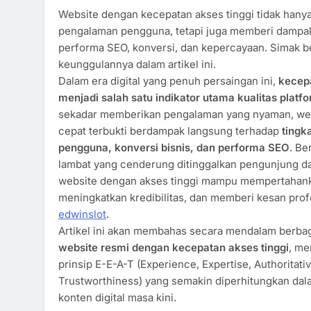
Website dengan kecepatan akses tinggi tidak hany
pengalaman pengguna, tetapi juga memberi dampa
performa SEO, konversi, dan kepercayaan. Simak b
keunggulannya dalam artikel ini.
Dalam era digital yang penuh persaingan ini,
kecep
menjadi salah satu indikator utama kualitas platf
sekadar memberikan pengalaman yang nyaman, web
cepat terbukti berdampak langsung terhadap
tingk
pengguna, konversi bisnis, dan performa SEO
. Be
lambat yang cenderung ditinggalkan pengunjung da
website dengan akses tinggi mampu mempertahank
meningkatkan kredibilitas, dan memberi kesan profe
edwinslot
.
Artikel ini akan membahas secara mendalam berba
website resmi dengan kecepatan akses tinggi
, me
prinsip E-E-A-T (Experience, Expertise, Authoritati
Trustworthiness) yang semakin diperhitungkan dala
konten digital masa kini.