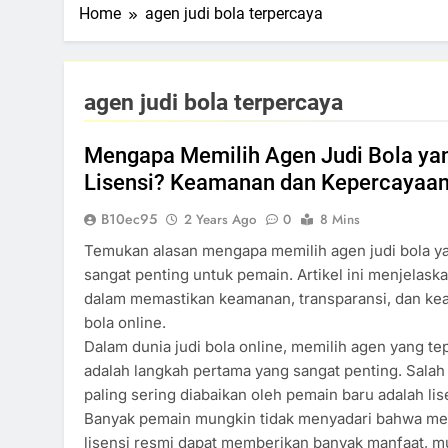
Home
agen judi bola terpercaya
agen judi bola terpercaya
Mengapa Memilih Agen Judi Bola yan
Lisensi? Keamanan dan Kepercayaan
B10ec95
2 Years Ago
0
8 Mins
Temukan alasan mengapa memilih agen judi bola yan
sangat penting untuk pemain. Artikel ini menjelaska
dalam memastikan keamanan, transparansi, dan kea
bola online.
Dalam dunia judi bola online, memilih agen yang te
adalah langkah pertama yang sangat penting. Salah 
paling sering diabaikan oleh pemain baru adalah lise
Banyak pemain mungkin tidak menyadari bahwa me
lisensi resmi dapat memberikan banyak manfaat, m