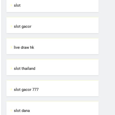
slot
slot gacor
live draw hk
slot thailand
slot gacor 777
slot dana