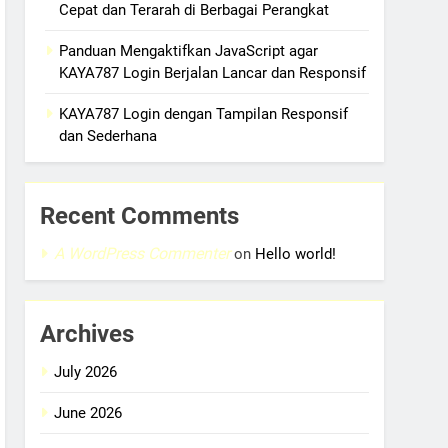
Cepat dan Terarah di Berbagai Perangkat
Panduan Mengaktifkan JavaScript agar
KAYA787 Login Berjalan Lancar dan Responsif
KAYA787 Login dengan Tampilan Responsif
dan Sederhana
Recent Comments
A WordPress Commenter
on
Hello world!
Archives
July 2026
June 2026