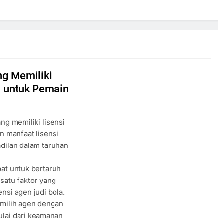
g Memiliki
 untuk Pemain
g memiliki lisensi
n manfaat lisensi
dilan dalam taruhan
pat untuk bertaruh
satu faktor yang
nsi agen judi bola.
milih agen dengan
ulai dari keamanan