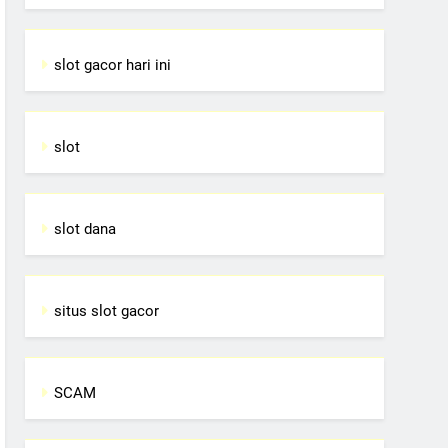
slot gacor hari ini
slot
slot dana
situs slot gacor
SCAM